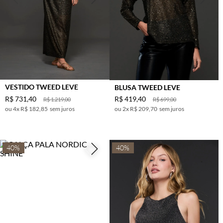
VESTIDO TWEED LEVE
BLUSA TWEED LEVE
R$
731
,
40
R$
419
,
40
R$
1
.
219
,
00
R$
699
,
00
4
x
R$ 182,85
sem juros
2
x
R$ 209,70
sem juros
40%
40%