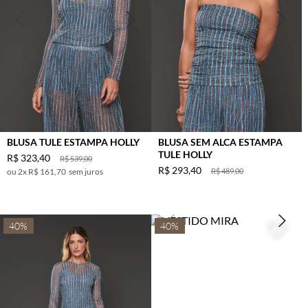
BERINJELA
LILAS
FERRUGEM
AZUL DENIN
PRETO C/
OFF
VERDE
OLIVA
BLUSA TULE ESTAMPA HOLLY
BLUSA SEM ALCA ESTAMPA
TULE HOLLY
R$
323
,
40
TERRACOTA
R$
539
,
00
R$
293
,
40
2
x
R$ 161,70
sem juros
R$
489
,
00
BETERRABA
40%
40%