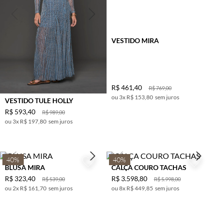
VESTIDO MIRA
R$
461
,
40
R$
769
,
00
3
x
R$ 153,80
sem juros
VESTIDO TULE HOLLY
R$
593
,
40
R$
989
,
00
3
x
R$ 197,80
sem juros
40%
40%
BLUSA MIRA
CALÇA COURO TACHAS
R$
323
,
40
R$
3
.
598
,
80
R$
539
,
00
R$
5
.
998
,
00
2
x
R$ 161,70
sem juros
8
x
R$ 449,85
sem juros