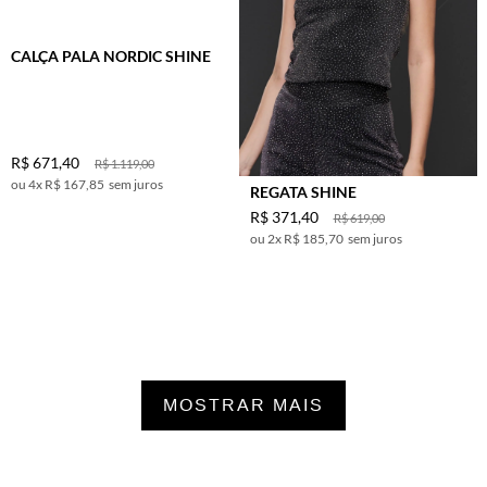
CALÇA PALA NORDIC SHINE
R$
671
,
40
R$
1
.
119
,
00
4
x
R$ 167,85
sem juros
REGATA SHINE
R$
371
,
40
R$
619
,
00
2
x
R$ 185,70
sem juros
MOSTRAR MAIS