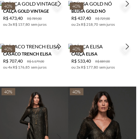
40%
40%
CALÇA GOLD VINTAGE
BLUSA GOLD NÓ
R$
473
,
40
R$
437
,
40
R$
789
,
00
R$
729
,
00
3
x
R$ 157,80
sem juros
2
x
R$ 218,70
sem juros
40%
40%
CASACO TRENCH ELISA
CALÇA ELISA
R$
707
,
40
R$
533
,
40
R$
1
.
179
,
00
R$
889
,
00
4
x
R$ 176,85
sem juros
3
x
R$ 177,80
sem juros
40%
40%