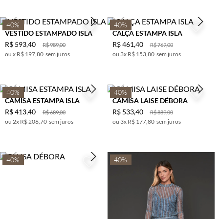
BRANCO
PP
CAFE
P
40%
40%
VESTIDO ESTAMPADO ISLA
CALÇA ESTAMPA ISLA
CARAMELO
M
R$
593
,
40
R$
461
,
40
R$
989
,
00
R$
769
,
00
CEREJA
G
x
R$ 197,80
sem juros
3
x
R$ 153,80
sem juros
CINZA
GG
CRU
DOURADO
40%
40%
CAMISA ESTAMPA ISLA
CAMISA LAISE DÉBORA
MARINHO
R$
413
,
40
R$
533
,
40
R$
689
,
00
R$
889
,
00
MARROM
2
x
R$ 206,70
sem juros
3
x
R$ 177,80
sem juros
MESCLA
NUDE
OFF WHITE
40%
40%
OURO
OURO
VELHO
PRATA
PRETO