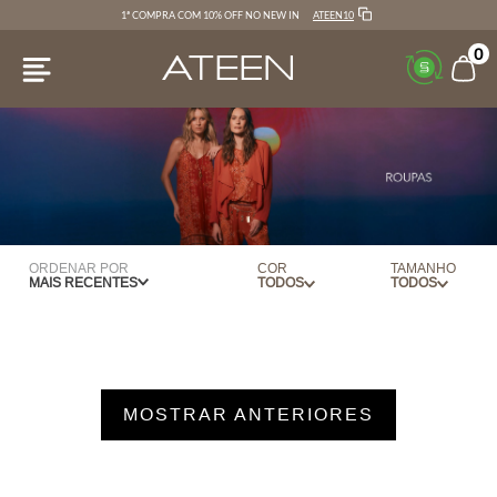
ATEEN10
1ª COMPRA COM 10% OFF NO NEW IN
0
ORDENAR POR
COR
TAMANHO
MAIS RECENTES
AMEIXA
34
AMARELO
36
AZUL
38
MOSTRAR ANTERIORES
AZUL CLARO
40
BEGE
42
BERINGELA
44