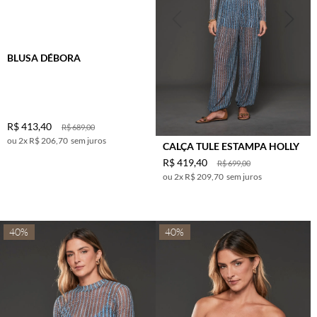
RATO
ROSA
BLUSA DÉBORA
ROSA
ESCURO
ROXO
TELHA
R$
413
,
40
R$
689
,
00
TURQUESA
2
x
R$ 206,70
sem juros
CALÇA TULE ESTAMPA HOLLY
UVA
R$
419
,
40
R$
699
,
00
VERDE
2
x
R$ 209,70
sem juros
VERDE
ESCURO
VERDE
40%
40%
MILITAR
VERMELHO
VINHO
TERRA
ROSE