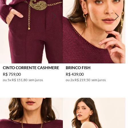
CINTO CORRENTE CASHMERE
BRINCO FISH
R$
759
,
00
R$
439
,
00
5
x
R$ 151,80
sem juros
2
x
R$ 219,50
sem juros