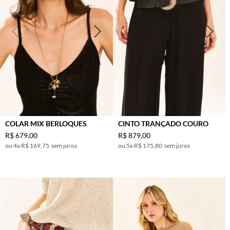
COLAR MIX BERLOQUES
CINTO TRANÇADO COURO
R$
679
,
00
R$
879
,
00
4
x
R$ 169,75
sem juros
5
x
R$ 175,80
sem juros