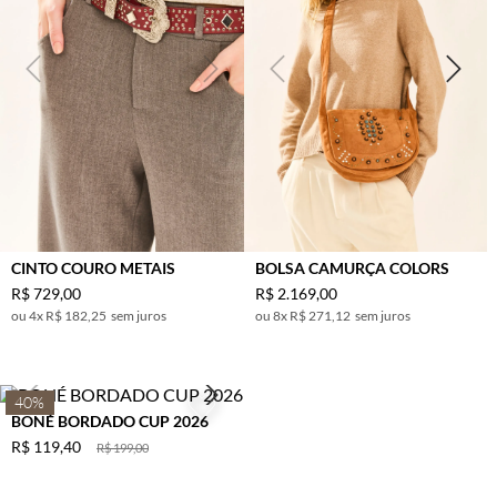
CINTO COURO METAIS
BOLSA CAMURÇA COLORS
R$
729
,
00
R$
2
.
169
,
00
4
x
R$ 182,25
sem juros
8
x
R$ 271,12
sem juros
40%
BONÉ BORDADO CUP 2026
R$
119
,
40
R$
199
,
00