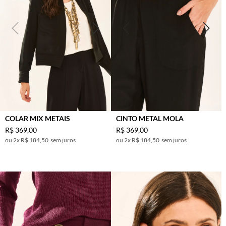
COLAR MIX METAIS
CINTO METAL MOLA
R$
369
,
00
R$
369
,
00
2
x
R$ 184,50
sem juros
2
x
R$ 184,50
sem juros