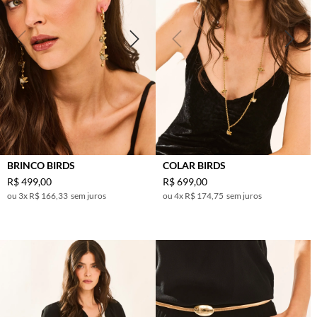
BRINCO BIRDS
COLAR BIRDS
R$
499
,
00
R$
699
,
00
3
x
R$ 166,33
sem juros
4
x
R$ 174,75
sem juros