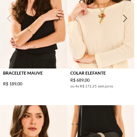
BRACELETE MAUVE
COLAR ELEFANTE
R$
689
,
00
R$
189
,
00
4
x
R$ 172,25
sem juros