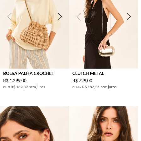
VELHO
PRATA
PRETO
ROSA
ESCURO
VINHO
BOLSA PALHA CROCHET
CLUTCH METAL
R$
1
.
299
,
00
R$
729
,
00
x
R$ 162,37
sem juros
4
x
R$ 182,25
sem juros