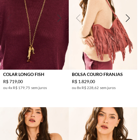
COLAR LONGO FISH
BOLSA COURO FRANJAS
R$
719
,
00
R$
1
.
829
,
00
4
x
R$ 179,75
sem juros
8
x
R$ 228,62
sem juros