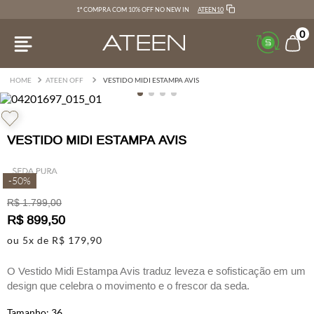
ATEEN10
1ª COMPRA COM 10% OFF NO NEW IN
0
ATEEN OFF
VESTIDO MIDI ESTAMPA AVIS
VESTIDO MIDI ESTAMPA AVIS
-
50%
R$
1
.
799
,
00
R$
899
,
50
ou
5
x de
R$
179
,
90
O Vestido Midi Estampa Avis traduz leveza e sofisticação em um
design que celebra o movimento e o frescor da seda.
Confeccionado em seda pura com estampa exclusiva, o modelo
36