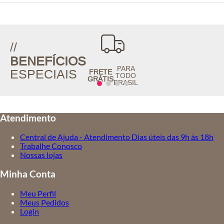
//
BENEFÍCIOS
PARA
ESPECIAIS
FRETE
TODO
GRÁTIS
BRASIL
Atendimento
Central de Ajuda - Atendimento Dias úteis das 9h às 18h
Trabalhe Conosco
Nossas lojas
Minha Conta
Meu Perfil
Meus Pedidos
Login