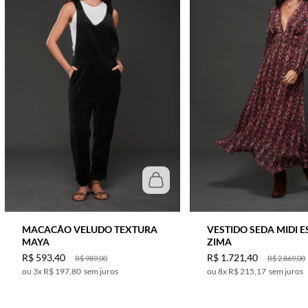
PELE
BERINJELA
LILAS
FERRUGEM
AZUL DENIN
AZUL ESCURO
PRETO C/ OFF
VERDE OLIVA
TERRACOTA
BETERRABA
MACACÃO VELUDO TEXTURA
VESTIDO SEDA MIDI 
MAYA
ZIMA
R$
593
,
40
R$
1
.
721
,
40
R$
989
,
00
R$
2
.
869
,
00
3
x
R$ 197,80
sem juros
8
x
R$ 215,17
sem juros