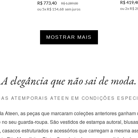
R$
419
,
4
R$
773
,
40
R$
1
.
289
,
00
2
x
R$ 2
5
x
R$ 154,68
sem juros
MOSTRAR MAIS
A elegância que não sai de moda.
ÇAS ATEMPORAIS ATEEN EM CONDIÇÕES ESPECI
a Ateen, as peças que marcaram coleções anteriores ganham
 no seu guarda-roupa. São vestidos de estampa autoral, blusa
, casacos estruturados e acessórios que carregam a mesma ass