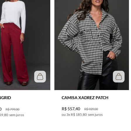
CAMISA XADREZ PATCH
NGRID
R$
557
,
40
0
R$
929
,
00
R$
799
,
00
3
x
R$ 185,80
sem juros
59,80
sem juros