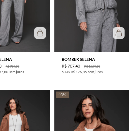
ELENA
BOMBER SELENA
0
R$
707
,
40
R$
789
,
00
R$
1
.
179
,
00
57,80
sem juros
4
x
R$ 176,85
sem juros
40%