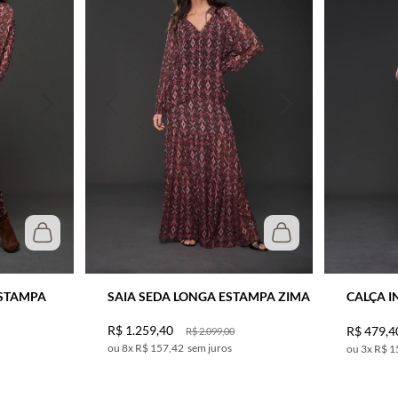
ESTAMPA
SAIA SEDA LONGA ESTAMPA ZIMA
CALÇA I
R$
1
.
259
,
40
R$
479
,
4
R$
2
.
099
,
00
8
x
R$ 157,42
sem juros
3
x
R$ 1