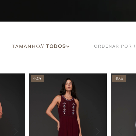
TAMANHO
ORDENAR POR
34
35
36
40%
40%
37
38
39
40
42
44
PP