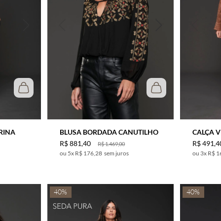
RINA
BLUSA BORDADA CANUTILHO
CALÇA 
R$
881
,
40
R$
491
,
4
R$
1
.
469
,
00
5
x
R$ 176,28
sem juros
3
x
R$ 1
40%
40%