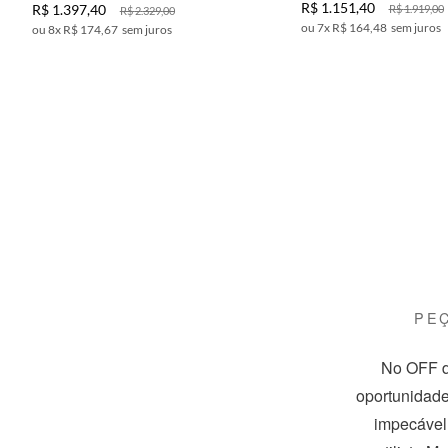
R$
1
.
151
,
40
R$
1
.
397
,
40
R$
1
.
919
,
00
R$
2
.
329
,
00
7
x
R$ 164,48
sem juros
8
x
R$ 174,67
sem juros
PE
No OFF d
oportunidade
impecável