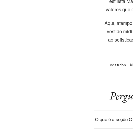
estilista 
valores que 
Aqui, atempor
vestido midi
ao sofistic
vestidos
·
b
Pergu
O que é a seção 