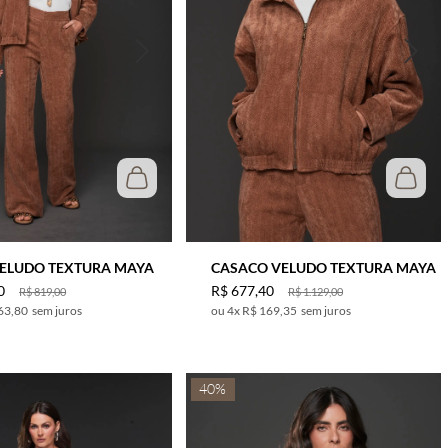
VELUDO TEXTURA MAYA
CASACO VELUDO TEXTURA MAYA
0
R$
677
,
40
R$
819
,
00
R$
1
.
129
,
00
63,80
sem juros
4
x
R$ 169,35
sem juros
40%