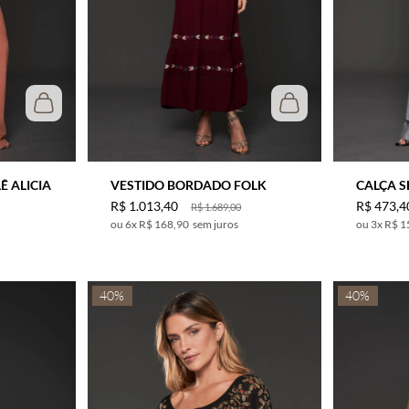
P
M
G
GG
UN
Ê ALICIA
VESTIDO BORDADO FOLK
CALÇA S
R$
1
.
013
,
40
R$
473
,
4
R$
1
.
689
,
00
6
x
R$ 168,90
sem juros
3
x
R$ 1
40%
40%