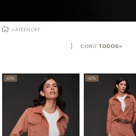
ATEEN OFF
COR
AMEIXA
VERDE BANDEIRA
AMARELO
40%
40%
AZUL
AZUL CLARO
BEGE
BERINGELA
BRANCO
BRONZE
CAFE