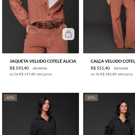
CAQUI
CARAMELO
CEREJA
CINZA
CRU
DOURADO
GRAFITE
JAQUETA VELUDO COTELÊ ALICIA
CALÇA VELUDO COTEL
MARINHO
R$
593
,
40
R$
551
,
40
R$
989
,
00
R$
919
,
00
MARROM
3
x
R$ 197,80
sem juros
3
x
R$ 183,80
sem juros
MESCLA
NIQUEL
40%
40%
NUDE
OFF WHITE
OURO
OURO VELHO
PRATA