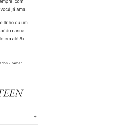
sempre, com
 você já ama.
de linho ou um
tar do casual
le em até 8x
ados
·
bazar
 ATEEN
+