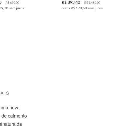
0
R$
893
,
40
R$
699
,
00
R$
1
.
489
,
00
09,70
sem juros
5
x
R$ 178,68
sem juros
AIS
 uma nova
s de caimento
inatura da