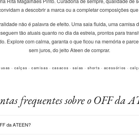
Maria Rita Magalhães Pinto. Curadoria de sempre, qualidade de 
convidam a descobrir a marca ou a completar composições que
alidade não é palavra de efeito. Uma saia fluida, uma camisa 
 seguem tão atuais quanto no dia da estreia, prontos para transi
ado. Explore com calma, garanta o que ficou na memória e parce
sem juros, do jeito Ateen de comprar.
lusas
·
calças
·
camisas
·
casacos
·
saias
·
shorts
·
acessórios
·
calç
ntas frequentes sobre o OFF da
OFF da ATEEN?