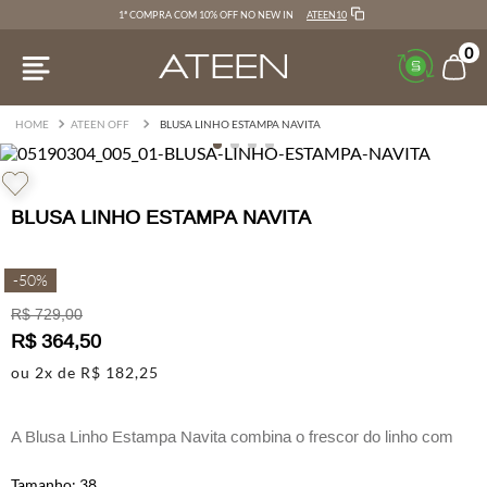
ATEEN10
1ª COMPRA COM 10% OFF NO NEW IN
0
ATEEN OFF
BLUSA LINHO ESTAMPA NAVITA
BLUSA LINHO ESTAMPA NAVITA
-
50%
R$
729
,
00
R$
364
,
50
ou
2
x de
R$
182
,
25
A Blusa Linho Estampa Navita combina o frescor do linho com
um visual contemporâneo e delicado.
38