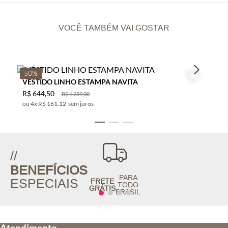
VOCÊ TAMBÉM VAI GOSTAR
50%
VESTIDO LINHO ESTAMPA NAVITA
R$
644
,
50
R$
1
.
289
,
00
4
x
R$ 161,12
sem juros
//
BENEFÍCIOS
PARA
ESPECIAIS
FRETE
TODO
GRÁTIS
BRASIL
Atendimento