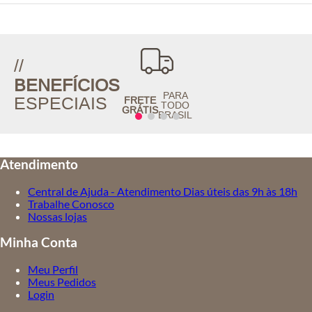
//
BENEFÍCIOS
PARA
ESPECIAIS
FRETE
TODO
GRÁTIS
BRASIL
Atendimento
Central de Ajuda - Atendimento Dias úteis das 9h às 18h
Trabalhe Conosco
Nossas lojas
Minha Conta
Meu Perfil
Meus Pedidos
Login