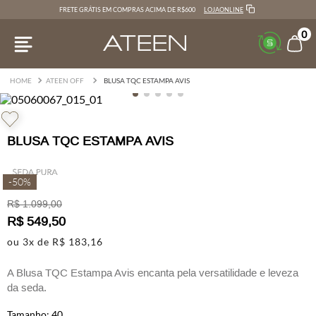
LOJAONLINE
FRETE GRÁTIS EM COMPRAS ACIMA DE R$600
0
ATEEN OFF
BLUSA TQC ESTAMPA AVIS
BLUSA TQC ESTAMPA AVIS
-
50%
R$
1
.
099
,
00
R$
549
,
50
ou
3
x de
R$
183
,
16
A Blusa TQC Estampa Avis encanta pela versatilidade e leveza
da seda.
Com um caimento fluido e toque delicado, a peça é
40