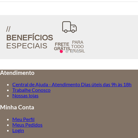
//
BENEFÍCIOS
PARA
ESPECIAIS
FRETE
TODO
GRÁTIS
BRASIL
Atendimento
Central de Ajuda - Atendimento Dias úteis das 9h às 18h
Trabalhe Conosco
Nossas lojas
Minha Conta
Meu Perfil
Meus Pedidos
Login