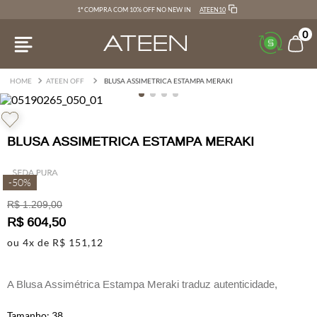
ATEEN10
1ª COMPRA COM 10% OFF NO NEW IN
0
ATEEN OFF
BLUSA ASSIMETRICA ESTAMPA MERAKI
BLUSA ASSIMETRICA ESTAMPA MERAKI
-
50%
R$
1
.
209
,
00
R$
604
,
50
ou
4
x de
R$
151
,
12
A Blusa Assimétrica Estampa Meraki traduz autenticidade,
modernidade e leveza com estilo casual sofisticado.
38