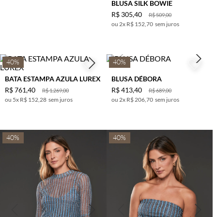
BLUSA SILK BOWIE
R$
305
,
40
R$
509
,
00
2
x
R$ 152,70
sem juros
40%
40%
BATA ESTAMPA AZULA LUREX
BLUSA DÉBORA
R$
761
,
40
R$
413
,
40
R$
1
.
269
,
00
R$
689
,
00
5
x
R$ 152,28
sem juros
2
x
R$ 206,70
sem juros
40%
40%