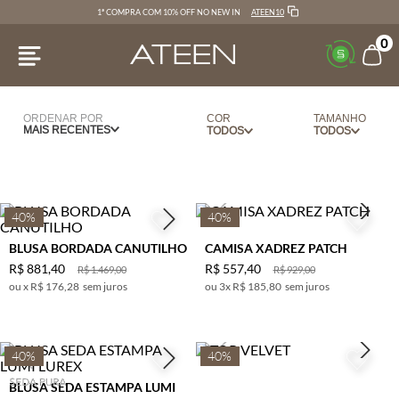
ATEEN10
1ª COMPRA COM 10% OFF NO NEW IN
0
ORDENAR POR
COR
TAMANHO
MAIS RECENTES
AZUL
36
BEGE
38
BRANCO
40
40%
40%
CAFE
42
BLUSA BORDADA CANUTILHO
CAMISA XADREZ PATCH
CARAMELO
44
R$
881
,
40
R$
557
,
40
R$
1
.
469
,
00
R$
929
,
00
x
R$ 176,28
sem juros
3
x
R$ 185,80
CEREJA
sem juros
PP
CINZA
P
CRU
M
40%
40%
DOURADO
G
BLUSA SEDA ESTAMPA LUMI
MARINHO
GG