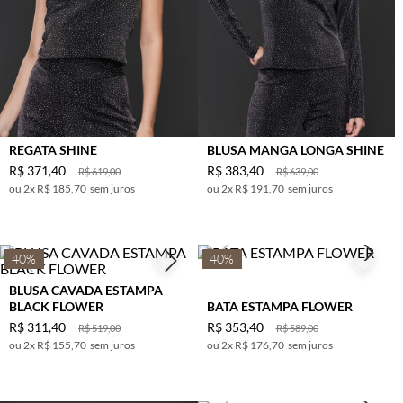
REGATA SHINE
BLUSA MANGA LONGA SHINE
R$
371
,
40
R$
383
,
40
R$
619
,
00
R$
639
,
00
2
x
R$ 185,70
sem juros
2
x
R$ 191,70
sem juros
40%
40%
BLUSA CAVADA ESTAMPA
BLACK FLOWER
BATA ESTAMPA FLOWER
R$
311
,
40
R$
353
,
40
R$
519
,
00
R$
589
,
00
2
x
R$ 155,70
sem juros
2
x
R$ 176,70
sem juros