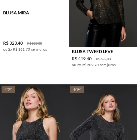
BLUSA MIRA
R$
323
,
40
R$
539
,
00
2
x
R$ 161,70
sem juros
BLUSA TWEED LEVE
R$
419
,
40
R$
699
,
00
2
x
R$ 209,70
sem juros
40%
40%