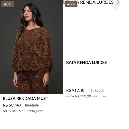
40%
40%
BATA RENDA LURDES
R$
917
,
40
R$
1
.
529
,
00
6
x
R$ 152,90
sem juros
BLUSA RENDADA MUST
R$
509
,
40
R$
849
,
00
3
x
R$ 169,80
sem juros