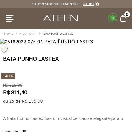
ATEEN10
1ª COMPRA COM 10% OFF NO NEW IN
0
ATEEN OFF
BATA PUNHO LASTEX
BATA PUNHO LASTEX
-
40%
R$
519
,
00
R$
311
,
40
ou
2
x de
R$
155
,
70
A Bata Punho Lastex traz um visual delicado e elegante para o
dia a dia.
38