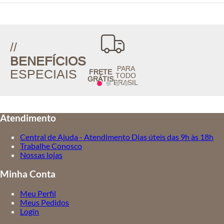
//
BENEFÍCIOS
PARA
ESPECIAIS
FRETE
TODO
GRÁTIS
BRASIL
Atendimento
Central de Ajuda - Atendimento Dias úteis das 9h às 18h
Trabalhe Conosco
Nossas lojas
Minha Conta
Meu Perfil
Meus Pedidos
Login