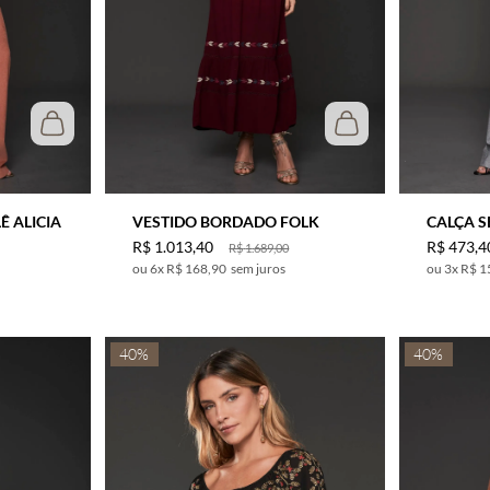
GG
Ê ALICIA
VESTIDO BORDADO FOLK
CALÇA S
R$
1
.
013
,
40
R$
473
,
4
R$
1
.
689
,
00
6
x
R$ 168,90
sem juros
3
x
R$ 1
40%
40%