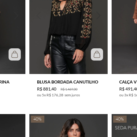
RINA
BLUSA BORDADA CANUTILHO
CALÇA 
R$
881
,
40
R$
491
,
4
R$
1
.
469
,
00
5
x
R$ 176,28
sem juros
3
x
R$ 1
40%
40%