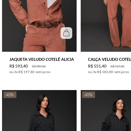
CINZA
CRU
DOURADO
MARINHO
MARROM
MESCLA
NUDE
JAQUETA VELUDO COTELÊ ALICIA
CALÇA VELUDO COTEL
OFF WHITE
R$
593
,
40
R$
551
,
40
R$
989
,
00
R$
919
,
00
OURO
3
x
R$ 197,80
sem juros
3
x
R$ 183,80
sem juros
OURO VELHO
PRATA
40%
40%
PRETO
RATO
ROSA
ROSA ESCURO
ROXO