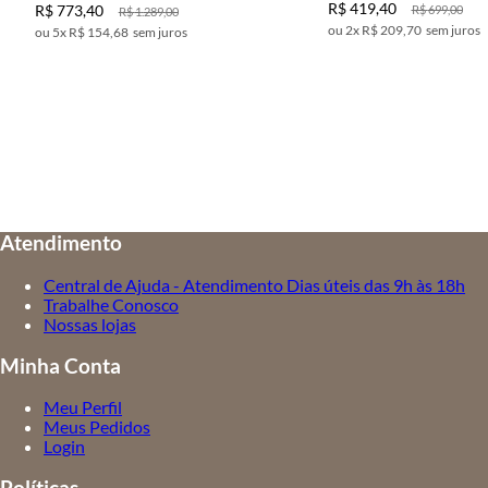
R$
419
,
40
R$
773
,
40
R$
699
,
00
R$
1
.
289
,
00
2
x
R$ 209,70
sem juros
5
x
R$ 154,68
sem juros
Atendimento
Central de Ajuda - Atendimento Dias úteis das 9h às 18h
Trabalhe Conosco
Nossas lojas
Minha Conta
Meu Perfil
Meus Pedidos
Login