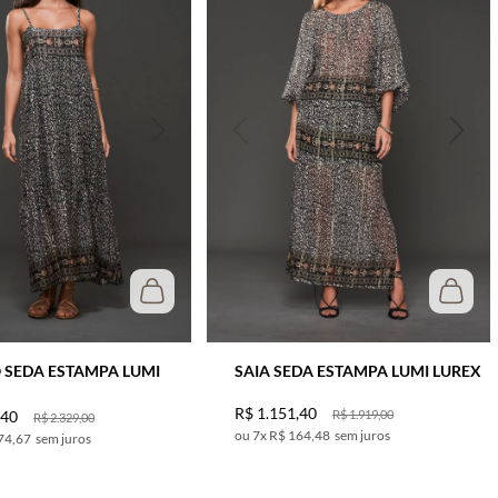
 SEDA ESTAMPA LUMI
SAIA SEDA ESTAMPA LUMI LUREX
R$
1
.
151
,
40
,
40
R$
1
.
919
,
00
R$
2
.
329
,
00
7
x
R$ 164,48
sem juros
74,67
sem juros