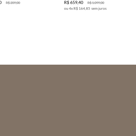
0
R$
659
,
40
R$
209
,
00
R$
1
.
099
,
00
4
x
R$ 164,85
sem juros