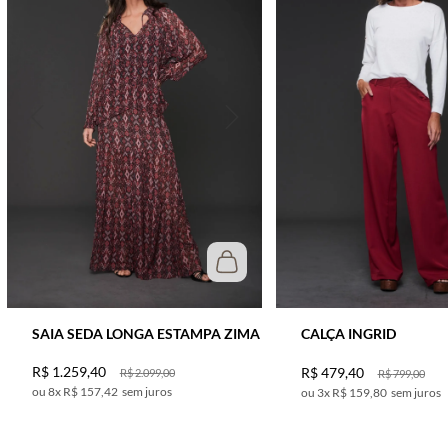
SAIA SEDA LONGA ESTAMPA ZIMA
CALÇA INGRID
R$
1
.
259
,
40
R$
479
,
40
R$
2
.
099
,
00
R$
799
,
00
8
x
R$ 157,42
sem juros
3
x
R$ 159,80
sem juros