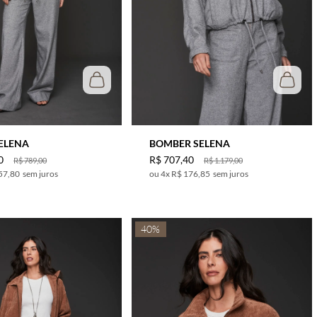
ELENA
BOMBER SELENA
0
R$
707
,
40
R$
789
,
00
R$
1
.
179
,
00
57,80
sem juros
4
x
R$ 176,85
sem juros
40%