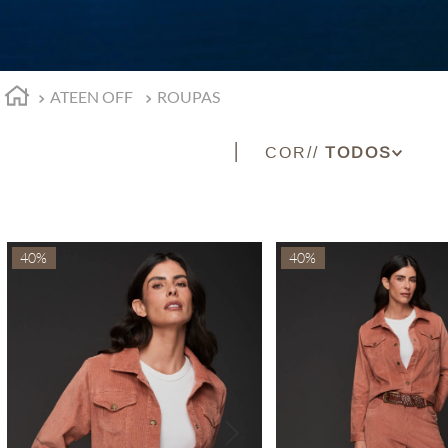
ATEEN OFF
ROUPAS
COR
AMEIXA
AMARELO
AZUL
40%
40%
AZUL CLARO
BEGE
BERINGELA
BRANCO
CAFE
CARAMELO
CEREJA