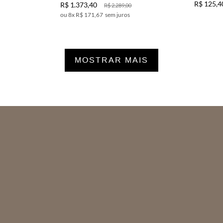
R$
125
,
4
R$
1
.
373
,
40
R$
2
.
289
,
00
8
x
R$ 171,67
sem juros
MOSTRAR MAIS