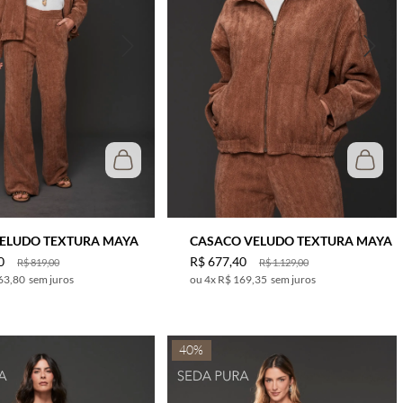
VELUDO TEXTURA MAYA
CASACO VELUDO TEXTURA MAYA
0
R$
677
,
40
R$
819
,
00
R$
1
.
129
,
00
63,80
sem juros
4
x
R$ 169,35
sem juros
40%