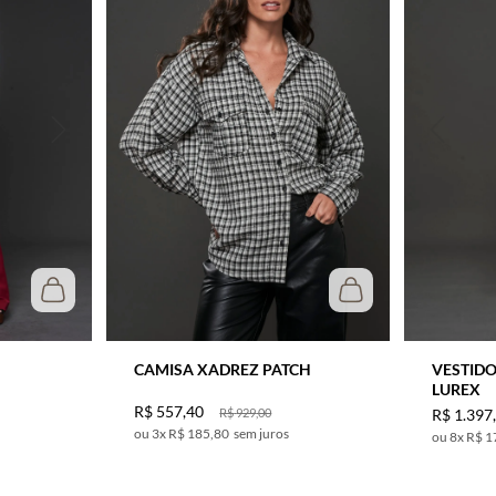
CAMISA XADREZ PATCH
VESTIDO
LUREX
R$
557
,
40
R$
1
.
397
R$
929
,
00
3
x
R$ 185,80
sem juros
8
x
R$ 1