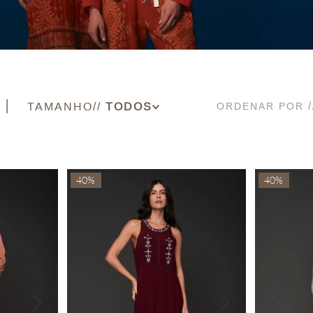
TAMANHO
ORDENAR POR
34
36
38
40%
40%
40
42
44
PP
P
M
G