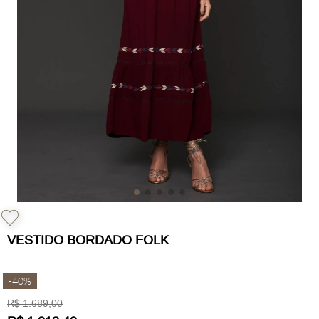
VESTIDO BORDADO FOLK
-
40%
R$
1
.
689
,
00