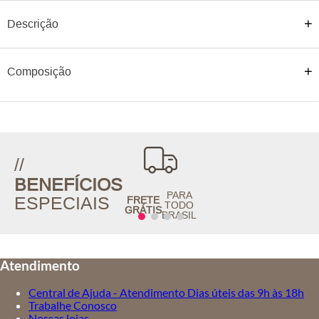
Coleção:
Descrição
ATEEN Inverno 2026
Composição
//
BENEFÍCIOS
PARA
ESPECIAIS
FRETE
TODO
GRÁTIS
BRASIL
Atendimento
Central de Ajuda - Atendimento Dias úteis das 9h às 18h
Trabalhe Conosco
Nossas lojas