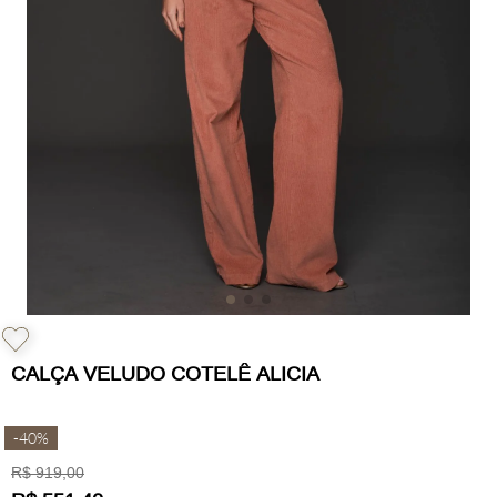
CALÇA VELUDO COTELÊ ALICIA
-
40%
R$
919
,
00