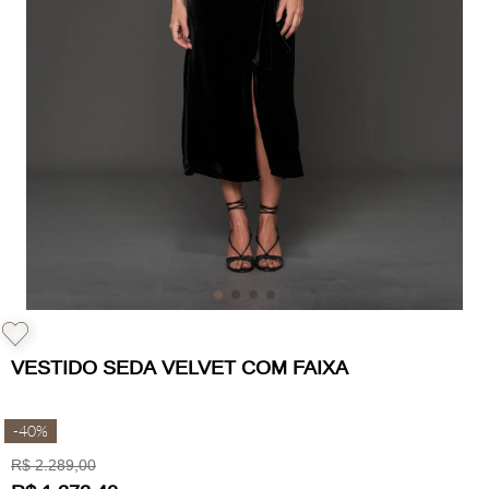
VESTIDO SEDA VELVET COM FAIXA
-
40%
R$
2
.
289
,
00