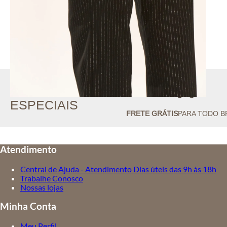
//
BENEFÍCIOS
ESPECIAIS
FRETE GRÁTIS
PARA TODO B
Atendimento
Central de Ajuda - Atendimento Dias úteis das 9h às 18h
Trabalhe Conosco
Nossas lojas
Minha Conta
Meu Perfil