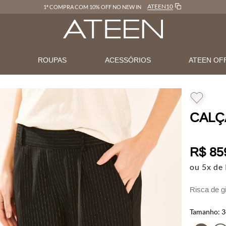
ATEEN10
1ª COMPRA COM 10% OFF NO NEW IN
N
ROUPAS
ACESSÓRIOS
ATEEN OF
CALÇ
R$
85
ou
5
x de
Risca de gi
Com modela
3
praticidad