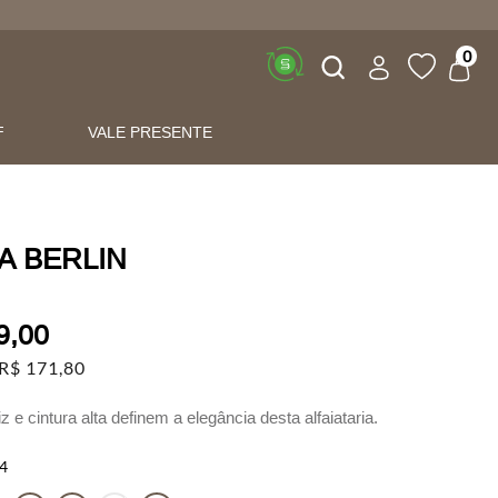
Buscar
0
F
VALE PRESENTE
A BERLIN
9
,
00
R$
171
,
80
z e cintura alta definem a elegância desta alfaiataria.
gem reta e cós estruturado com elástico posterior, a peça une
4
e e refinamento sem abrir mão do conforto. O caimento impecável