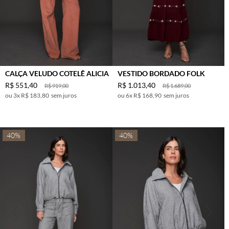
CALÇA VELUDO COTELÊ ALICIA
VESTIDO BORDADO FOLK
R$
551
,
40
R$
1
.
013
,
40
R$
919
,
00
R$
1
.
689
,
00
3
x
R$ 183,80
sem juros
6
x
R$ 168,90
sem juros
40%
40%