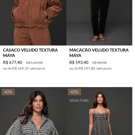
CASACO VELUDO TEXTURA
MACACÃO VELUDO TEXTURA
MAYA
MAYA
R$
677
,
40
R$
593
,
40
R$
1
.
129
,
00
R$
989
,
00
4
x
R$ 169,35
sem juros
3
x
R$ 197,80
sem juros
40%
40%