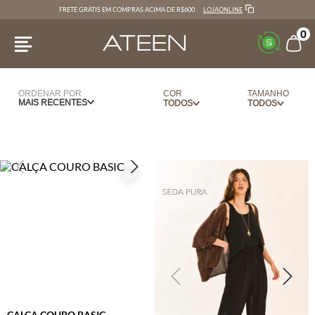
LOJAONLINE
FRETE GRÁTIS EM COMPRAS ACIMA DE R$600
0
ORDENAR POR
COR
TAMANHO
MAIS RECENTES
VERDE
34
BANDEIRA
36
AZUL
38
CARAMELO
40
CEREJA
42
CINZA
44
MARINHO
PP
NUDE
P
OFF WHITE
M
PRETO
G
CALÇA COURO BASIC