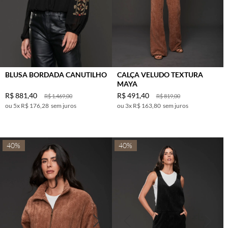
BLUSA BORDADA CANUTILHO
CALÇA VELUDO TEXTURA
MAYA
R$
881
,
40
R$
491
,
40
R$
1
.
469
,
00
R$
819
,
00
5
x
R$ 176,28
sem juros
3
x
R$ 163,80
sem juros
40%
40%