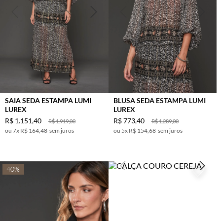
SAIA SEDA ESTAMPA LUMI
BLUSA SEDA ESTAMPA LUMI
LUREX
LUREX
R$
1
.
151
,
40
R$
773
,
40
R$
1
.
919
,
00
R$
1
.
289
,
00
7
x
R$ 164,48
sem juros
5
x
R$ 154,68
sem juros
40%