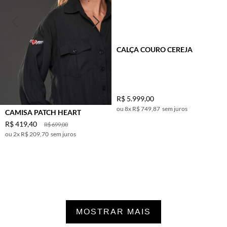
CALÇA COURO CEREJA
R$
5
.
999
,
00
8
x
R$ 749,87
sem juros
CAMISA PATCH HEART
R$
419
,
40
R$
699
,
00
2
x
R$ 209,70
sem juros
MOSTRAR MAIS