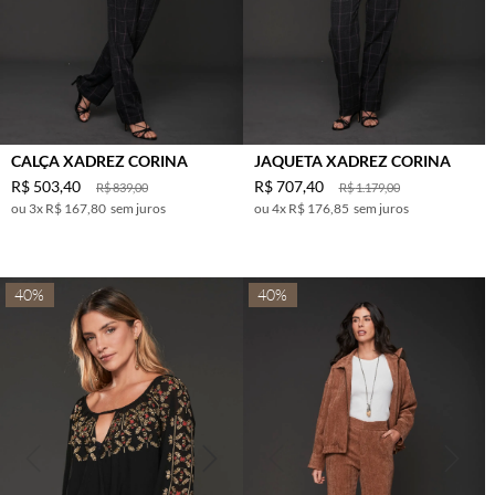
CALÇA XADREZ CORINA
JAQUETA XADREZ CORINA
R$
503
,
40
R$
707
,
40
R$
839
,
00
R$
1
.
179
,
00
3
x
R$ 167,80
sem juros
4
x
R$ 176,85
sem juros
40%
40%