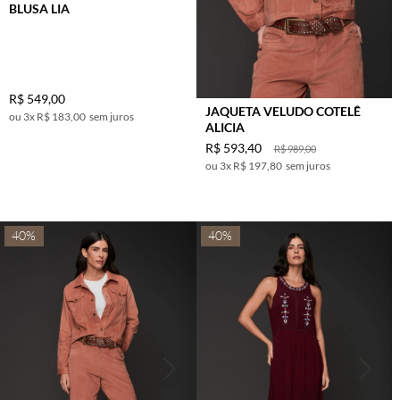
BLUSA LIA
R$
549
,
00
JAQUETA VELUDO COTELÊ
3
x
R$ 183,00
sem juros
ALICIA
R$
593
,
40
R$
989
,
00
3
x
R$ 197,80
sem juros
40%
40%