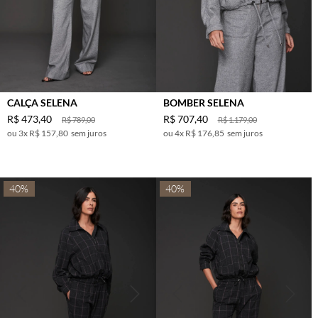
CALÇA SELENA
BOMBER SELENA
R$
473
,
40
R$
707
,
40
R$
789
,
00
R$
1
.
179
,
00
3
x
R$ 157,80
sem juros
4
x
R$ 176,85
sem juros
40%
40%