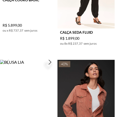
VERDE
UN
VINHO
BERINJELA
AZUL DENIN
R$
5
.
899
,
00
PEROLA
x
R$ 737,37
sem juros
CALÇA SEDA FLUID
PRETO C/
R$
1
.
899
,
00
OFF
8
x
R$ 237,37
sem juros
40%