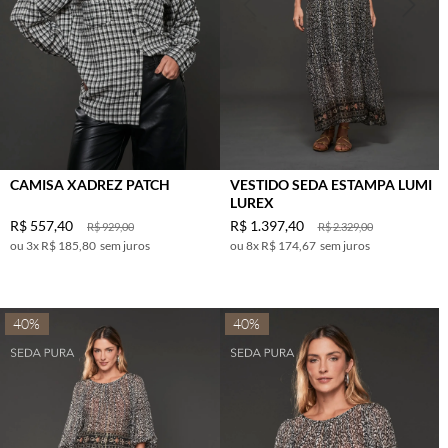
CAMISA XADREZ PATCH
VESTIDO SEDA ESTAMPA LUMI
LUREX
R$
557
,
40
R$
1
.
397
,
40
R$
929
,
00
R$
2
.
329
,
00
3
x
R$ 185,80
sem juros
8
x
R$ 174,67
sem juros
40%
40%