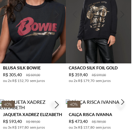
BLUSA SILK BOWIE
CASACO SILK FOIL GOLD
R$
305
,
40
R$
359
,
40
R$
509
,
00
R$
599
,
00
2
x
R$ 152,70
sem juros
2
x
R$ 179,70
sem juros
40%
40%
JAQUETA XADREZ ELIZABETH
CALÇA RISCA IVANNA
R$
593
,
40
R$
473
,
40
R$
989
,
00
R$
789
,
00
3
x
R$ 197,80
sem juros
3
x
R$ 157,80
sem juros