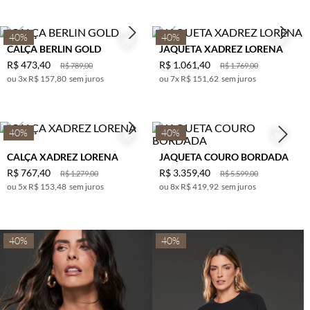
ROSE
40%
40%
PELE
CALÇA BERLIN GOLD
JAQUETA XADREZ LORENA
BERINJELA
R$
473
,
40
R$
1
.
061
,
40
R$
789
,
00
R$
1
.
769
,
00
LILAS
3
x
R$ 157,80
sem juros
7
x
R$ 151,62
sem juros
FERRUGEM
AZUL DENIN
40%
40%
PRETO C/
OFF
CALÇA XADREZ LORENA
JAQUETA COURO BORDADA
VERDE
R$
767
,
40
R$
3
.
359
,
40
R$
1
.
279
,
00
R$
5
.
599
,
00
OLIVA
5
x
R$ 153,48
sem juros
8
x
R$ 419,92
sem juros
TERRACOTA
BETERRABA
40%
40%