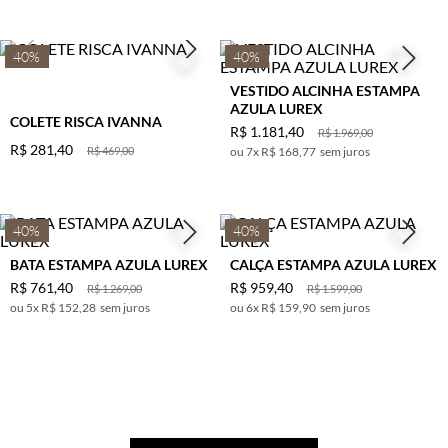
40%
40%
VESTIDO ALCINHA ESTAMPA
AZULA LUREX
COLETE RISCA IVANNA
R$
1
.
181
,
40
R$
1
.
969
,
00
R$
281
,
40
R$
469
,
00
7
x
R$ 168,77
sem juros
40%
40%
BATA ESTAMPA AZULA LUREX
CALÇA ESTAMPA AZULA LUREX
R$
761
,
40
R$
959
,
40
R$
1
.
269
,
00
R$
1
.
599
,
00
5
x
R$ 152,28
sem juros
6
x
R$ 159,90
sem juros