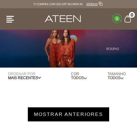
ATEEN10
1ª COMPRA COM 10% OFF NO NEW IN
0
ORDENAR POR
COR
TAMANHO
MAIS RECENTES
AMEIXA
34
AMARELO
36
AZUL
38
MOSTRAR ANTERIORES
AZUL CLARO
40
BEGE
42
BERINGELA
44