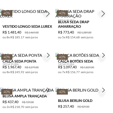
PRETO
40%
40%
RATO
ROSA
BLUSA SEDA DRAP
VESTIDO LONGO SEDA LUREX
AMARRAÇÃO
ROSA
R$
1
.
481
,
40
R$
773
,
40
R$
2
.
469
,
00
R$
1
.
289
,
00
ESCURO
8
x
R$ 185,17
sem juros
5
x
R$ 154,68
sem juros
ROXO
TELHA
TURQUESA
40%
40%
CALÇA SEDA PONTA
CALÇA BOTÕES SEDA
UVA
R$
1
.
967
,
40
R$
1
.
097
,
40
R$
3
.
279
,
00
R$
1
.
829
,
00
VERDE
8
x
R$ 245,92
sem juros
7
x
R$ 156,77
sem juros
VERDE
ESCURO
VERDE
MILITAR
40%
40%
BLUSA AMPLA TRANÇADA
VERMELHO
BLUSA BERLIN GOLD
R$
437
,
40
R$
729
,
00
VINHO
R$
257
,
40
2
x
R$ 218,70
sem juros
R$
429
,
00
TERRA