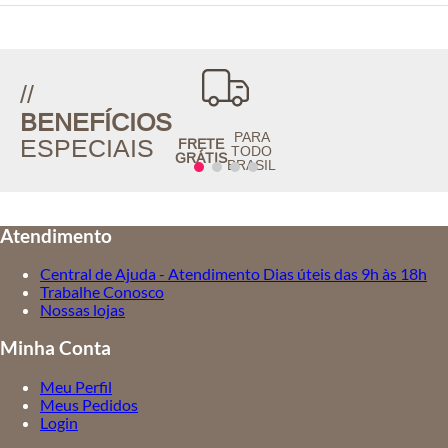
//
BENEFÍCIOS
PARA
ESPECIAIS
FRETE
TODO
GRÁTIS
BRASIL
Atendimento
Central de Ajuda - Atendimento Dias úteis das 9h às 18h
Trabalhe Conosco
Nossas lojas
Minha Conta
Meu Perfil
Meus Pedidos
Login