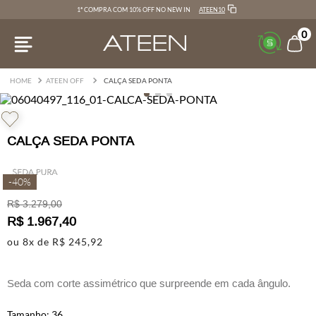
ATEEN10
1ª COMPRA COM 10% OFF NO NEW IN
0
ATEEN OFF
CALÇA SEDA PONTA
CALÇA SEDA PONTA
-
40%
R$
3
.
279
,
00
R$
1
.
967
,
40
ou
8
x de
R$
245
,
92
Seda com corte assimétrico que surpreende em cada ângulo.
O diferencial está na sobreposição em ponta, detalhe que
36