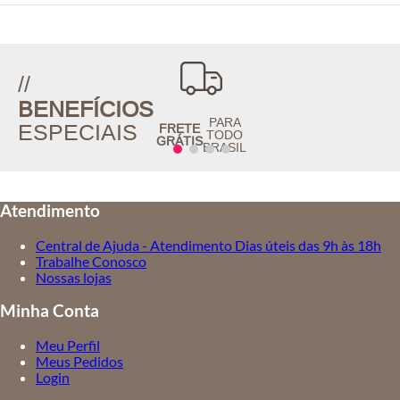
//
BENEFÍCIOS
PARA
ESPECIAIS
FRETE
TODO
GRÁTIS
BRASIL
Atendimento
Central de Ajuda - Atendimento Dias úteis das 9h às 18h
Trabalhe Conosco
Nossas lojas
Minha Conta
Meu Perfil
Meus Pedidos
Login