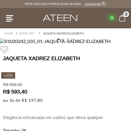
LOJAONLINE
FRETE GRÁTIS EM COMPRAS ACIMA DE R$600
0
ATEEN OFF
JAQUETA XADREZ ELIZABETH
JAQUETA XADREZ ELIZABETH
-
40%
R$
989
,
00
R$
593
,
40
ou
3
x de
R$
197
,
80
Elegância estruturada em xadrez que eleva qualquer
sobreposição.
34