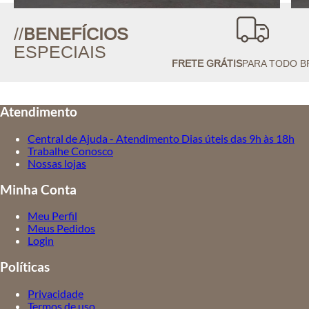
//
BENEFÍCIOS
ESPECIAIS
FRETE GRÁTIS
PARA TODO B
Atendimento
Central de Ajuda - Atendimento Dias úteis das 9h às 18h
Trabalhe Conosco
Nossas lojas
Minha Conta
Meu Perfil
Meus Pedidos
Login
Políticas
Privacidade
Termos de uso