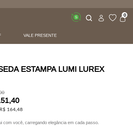
Buscar
0
F
VALE PRESENTE
 SEDA ESTAMPA LUMI LUREX
00
151
,
40
R$
164
,
48
lui com você, carregando elegância em cada passo.