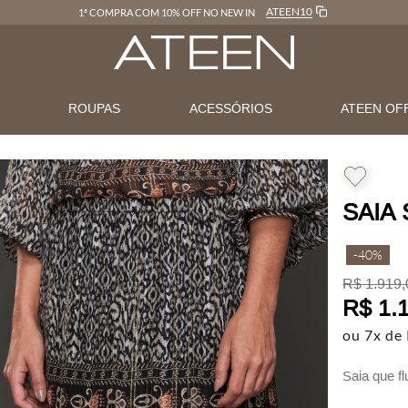
ATEEN10
1ª COMPRA COM 10% OFF NO NEW IN
N
ROUPAS
ACESSÓRIOS
ATEEN OF
SAIA
-
40%
R$
1
.
919
,
R$
1
.
ou
7
x de
Saia que f