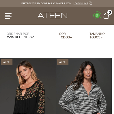
ATEEN10
1ª COMPRA COM 10% OFF NO NEW IN
0
ORDENAR POR
COR
TAMANHO
MAIS RECENTES
AZUL
36
BEGE
38
BRANCO
40
40%
40%
CAFE
42
CARAMELO
44
CEREJA
PP
CINZA
P
CRU
M
DOURADO
G
MARINHO
GG