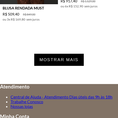
R$
917
,
40
R$
1
.
529
,
00
6
x
R$ 152,90
sem juros
BLUSA RENDADA MUST
R$
509
,
40
R$
849
,
00
3
x
R$ 169,80
sem juros
MOSTRAR MAIS
Atendimento
Central de Ajuda - Atendimento Dias úteis das 9h às 18h
Trabalhe Conosco
Nossas lojas
Minha Conta