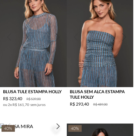
BLUSA TULE ESTAMPA HOLLY
BLUSA SEM ALCA ESTAMPA
TULE HOLLY
R$
323
,
40
R$
539
,
00
R$
293
,
40
2
x
R$ 161,70
sem juros
R$
489
,
00
40%
40%