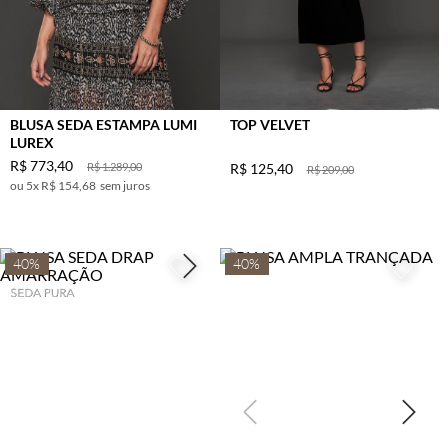
VINHO
TERRA
ROSE
AZUL DENIN
BLUSA SEDA ESTAMPA LUMI
TOP VELVET
PRETO C/
LUREX
OFF
R$
773
,
40
R$
1
.
289
,
00
R$
125
,
40
TERRACOTA
R$
209
,
00
5
x
R$ 154,68
sem juros
BETERRABA
40%
40%