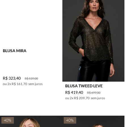
BLUSA MIRA
R$
323
,
40
R$
539
,
00
2
x
R$ 161,70
sem juros
BLUSA TWEED LEVE
R$
419
,
40
R$
699
,
00
2
x
R$ 209,70
sem juros
40%
40%