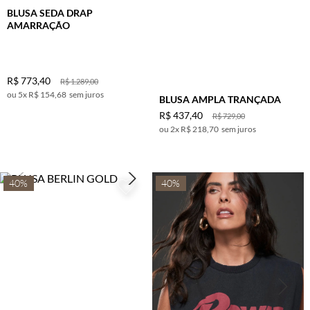
BLUSA SEDA DRAP
AMARRAÇÃO
R$
773
,
40
R$
1
.
289
,
00
5
x
R$ 154,68
sem juros
BLUSA AMPLA TRANÇADA
R$
437
,
40
R$
729
,
00
2
x
R$ 218,70
sem juros
40%
40%