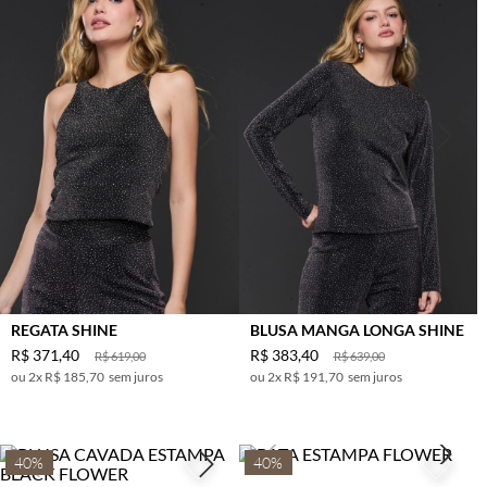
REGATA SHINE
BLUSA MANGA LONGA SHINE
R$
371
,
40
R$
383
,
40
R$
619
,
00
R$
639
,
00
2
x
R$ 185,70
sem juros
2
x
R$ 191,70
sem juros
40%
40%