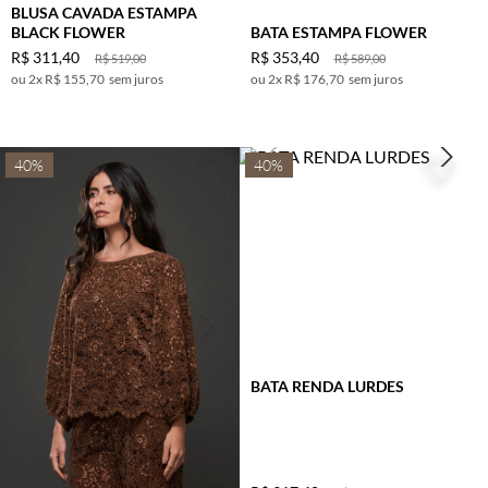
BLUSA CAVADA ESTAMPA
BLACK FLOWER
BATA ESTAMPA FLOWER
R$
311
,
40
R$
353
,
40
R$
519
,
00
R$
589
,
00
2
x
R$ 155,70
sem juros
2
x
R$ 176,70
sem juros
40%
40%
BATA RENDA LURDES