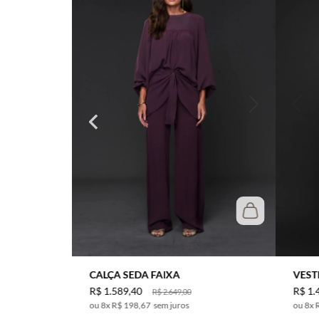
CALÇA SEDA FAIXA
VEST
R$
1
.
589
,
40
R$
1
.
R$
2
.
649
,
00
8
x
R$ 198,67
sem juros
8
x