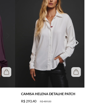
CAMISA HELENA DETALHE PATCH
R$
293
,
40
R$
489
,
00