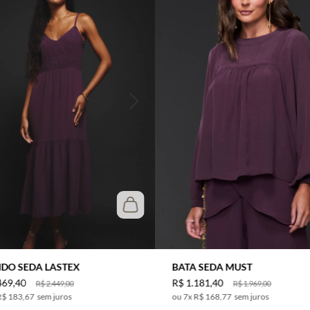
IDO SEDA LASTEX
BATA SEDA MUST
469
,
40
R$
1
.
181
,
40
R$
2
.
449
,
00
R$
1
.
969
,
00
R$ 183,67
sem juros
7
x
R$ 168,77
sem juros