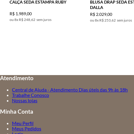
CALÇA SEDA ESTAMPA RUBY
BLUSA DRAP SEDA E
DALLA
R$
1
.
989
,
00
R$
2
.
029
,
00
8
x
R$ 248,62
sem juros
8
x
R$ 253,62
sem juros
Atendimento
Central de Ajuda - Atendimento Dias úteis das 9h às 18h
Trabalhe Conosco
Nossas lojas
Minha Conta
Meu Perfil
Meus Pedidos
Login