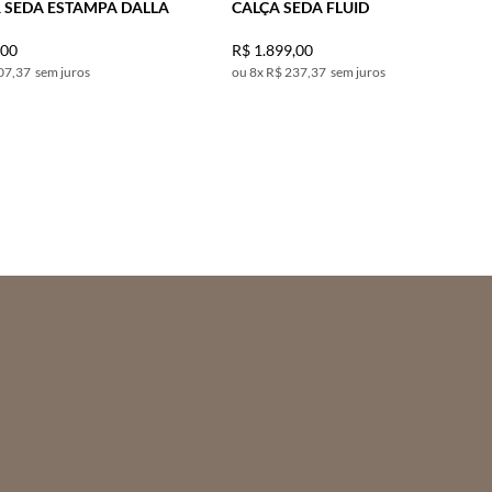
 SEDA ESTAMPA DALLA
CALÇA SEDA FLUID
,
00
R$
1
.
899
,
00
07,37
sem juros
8
x
R$ 237,37
sem juros