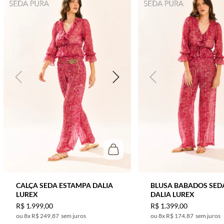
CALÇA SEDA ESTAMPA DALIA
BLUSA BABADOS SED
LUREX
DALIA LUREX
R$
1
.
999
,
00
R$
1
.
399
,
00
8
x
R$ 249,87
sem juros
8
x
R$ 174,87
sem juros