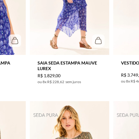
AMPA
SAIA SEDA ESTAMPA MAUVE
VESTIDO
LUREX
R$
3
.
749
R$
1
.
829
,
00
8
x
R$ 4
8
x
R$ 228,62
sem juros