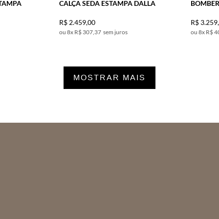
STAMPA
CALÇA SEDA ESTAMPA DALLA
BOMBER
R$
2
.
459
,
00
R$
3
.
259
8
x
R$ 307,37
sem juros
8
x
R$ 4
MOSTRAR MAIS