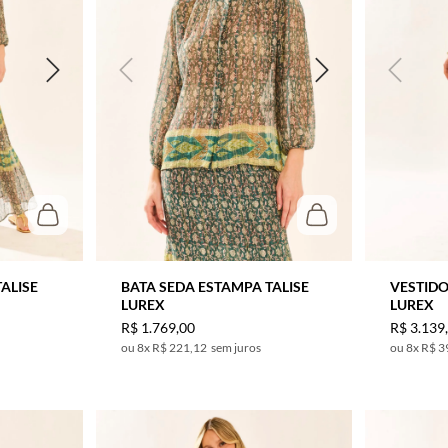
ALISE
BATA SEDA ESTAMPA TALISE
VESTIDO
LUREX
LUREX
R$
1
.
769
,
00
R$
3
.
139
8
x
R$ 221,12
sem juros
8
x
R$ 3