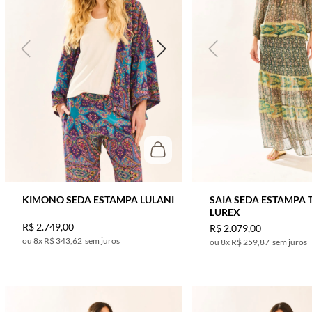
KIMONO SEDA ESTAMPA LULANI
SAIA SEDA ESTAMPA T
LUREX
R$
2
.
749
,
00
R$
2
.
079
,
00
8
x
R$ 343,62
sem juros
8
x
R$ 259,87
sem juros