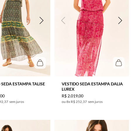
 SEDA ESTAMPA TALISE
VESTIDO SEDA ESTAMPA DALIA
LUREX
,
00
R$
2
.
019
,
00
92,37
sem juros
8
x
R$ 252,37
sem juros