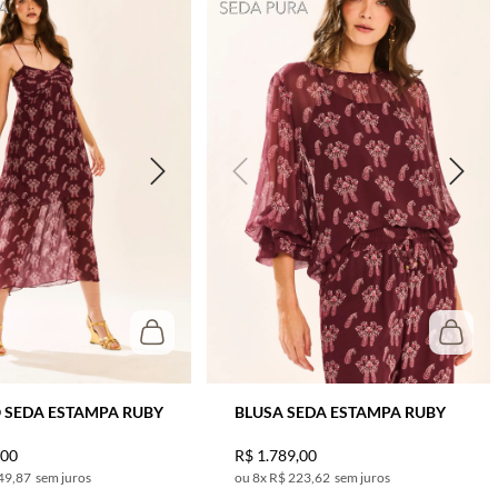
 SEDA ESTAMPA RUBY
BLUSA SEDA ESTAMPA RUBY
,
00
R$
1
.
789
,
00
49,87
sem juros
8
x
R$ 223,62
sem juros