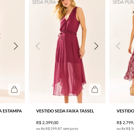
A ESTAMPA
VESTIDO SEDA FAIXA TASSEL
VESTIDO
R$
2
.
399
,
00
R$
2
.
799
8
x
R$ 299,87
sem juros
8
x
R$ 3