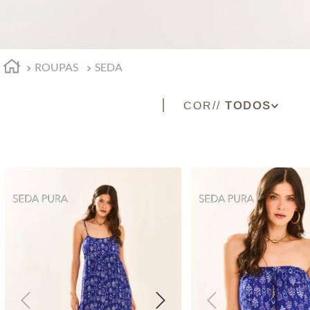
ROUPAS
SEDA
COR
AZUL
CARBONO
PINK
PRETO
ROSA ESCURO
TURQUESA
VINHO