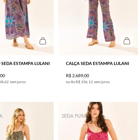
 SEDA ESTAMPA LULANI
CALÇA SEDA ESTAMPA LULANI
,
00
R$
2
.
689
,
00
68,62
sem juros
8
x
R$ 336,12
sem juros