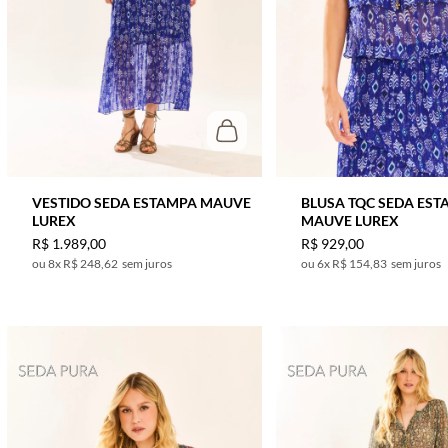
VESTIDO SEDA ESTAMPA MAUVE
BLUSA TQC SEDA EST
LUREX
MAUVE LUREX
R$
1
.
989
,
00
R$
929
,
00
8
x
R$ 248,62
sem juros
6
x
R$ 154,83
sem juros