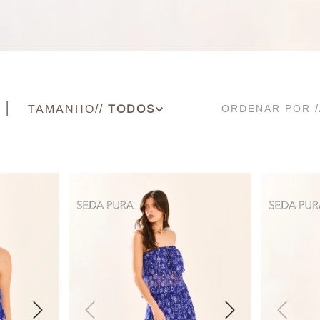
TAMANHO
ORDENAR POR
34
36
38
40
42
44