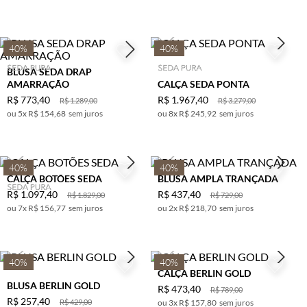
VERDE
MILITAR
40%
40%
VERMELHO
VINHO
BLUSA SEDA DRAP
AMARRAÇÃO
CALÇA SEDA PONTA
TERRA
R$
773
,
40
R$
1
.
967
,
40
R$
1
.
289
,
00
R$
3
.
279
,
00
ROSE
5
x
R$ 154,68
sem juros
8
x
R$ 245,92
sem juros
CASTOR
PELE
BERINJELA
40%
40%
CALÇA BOTÕES SEDA
BLUSA AMPLA TRANÇADA
LILAS
R$
1
.
097
,
40
R$
437
,
40
R$
1
.
829
,
00
R$
729
,
00
FERRUGEM
7
x
R$ 156,77
sem juros
2
x
R$ 218,70
sem juros
AZUL DENIN
AZUL
ESCURO
40%
40%
CALÇA BERLIN GOLD
PRETO C/
BLUSA BERLIN GOLD
OFF
R$
473
,
40
R$
789
,
00
R$
257
,
40
R$
429
,
00
3
x
R$ 157,80
sem juros
VERDE