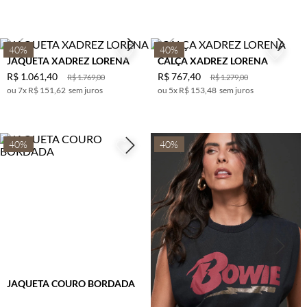
OLIVA
TERRACOTA
BETERRABA
40%
40%
JAQUETA XADREZ LORENA
CALÇA XADREZ LORENA
R$
1
.
061
,
40
R$
767
,
40
R$
1
.
769
,
00
R$
1
.
279
,
00
7
x
R$ 151,62
sem juros
5
x
R$ 153,48
sem juros
40%
40%
JAQUETA COURO BORDADA