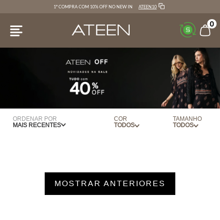
ATEEN10
1ª COMPRA COM 10% OFF NO NEW IN
0
ORDENAR POR
COR
TAMANHO
MAIS RECENTES
AMEIXA
34
VERDE
35
BANDEIRA
36
AMARELO
MOSTRAR ANTERIORES
37
AZUL
38
AZUL CLARO
39
BEGE