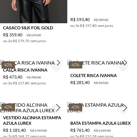
R$
593
,
40
R$
989
,
00
3
x
R$ 197,80
sem juros
CASACO SILK FOIL GOLD
R$
359
,
40
R$
599
,
00
2
x
R$ 179,70
sem juros
40%
40%
CALÇA RISCA IVANNA
COLETE RISCA IVANNA
R$
473
,
40
R$
789
,
00
R$
281
,
40
3
x
R$ 157,80
sem juros
R$
469
,
00
40%
40%
VESTIDO ALCINHA ESTAMPA
AZULA LUREX
BATA ESTAMPA AZULA LUREX
R$
1
.
181
,
40
R$
761
,
40
R$
1
.
969
,
00
R$
1
.
269
,
00
7
x
R$ 168,77
sem juros
5
x
R$ 152,28
sem juros