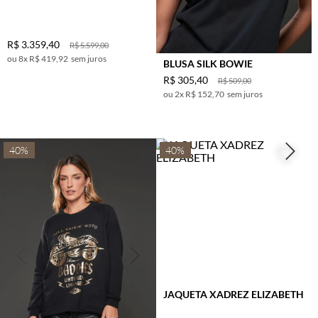
R$
3
.
359
,
40
R$
5
.
599
,
00
8
x
R$ 419,92
sem juros
BLUSA SILK BOWIE
R$
305
,
40
R$
509
,
00
2
x
R$ 152,70
sem juros
40%
40%
JAQUETA XADREZ ELIZABETH