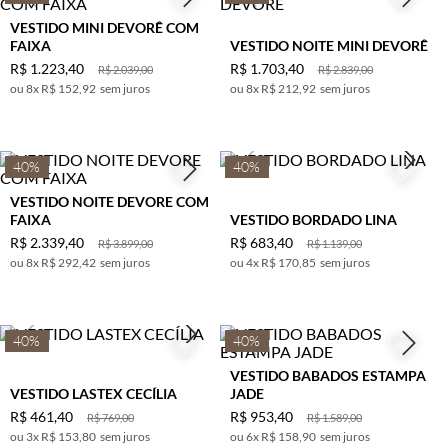
VESTIDO MINI DEVORÊ COM
FAIXA
VESTIDO NOITE MINI DEVORÊ
R$
1
.
223
,
40
R$
1
.
703
,
40
R$
2
.
039
,
00
R$
2
.
839
,
00
8
x
R$ 152,92
sem juros
8
x
R$ 212,92
sem juros
40%
40%
VESTIDO NOITE DEVORE COM
FAIXA
VESTIDO BORDADO LINA
R$
2
.
339
,
40
R$
683
,
40
R$
3
.
899
,
00
R$
1
.
139
,
00
8
x
R$ 292,42
sem juros
4
x
R$ 170,85
sem juros
40%
40%
VESTIDO BABADOS ESTAMPA
VESTIDO LASTEX CECÍLIA
JADE
R$
461
,
40
R$
953
,
40
R$
769
,
00
R$
1
.
589
,
00
3
x
R$ 153,80
sem juros
6
x
R$ 158,90
sem juros