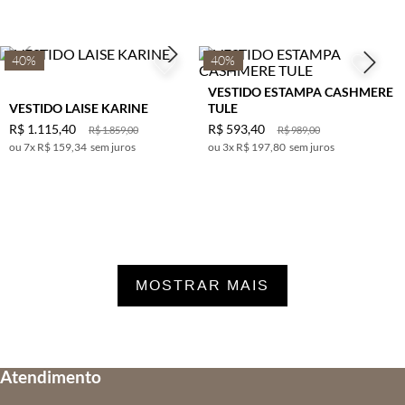
40%
40%
VESTIDO ESTAMPA CASHMERE
VESTIDO LAISE KARINE
TULE
R$
1
.
115
,
40
R$
593
,
40
R$
1
.
859
,
00
R$
989
,
00
7
x
R$ 159,34
sem juros
3
x
R$ 197,80
sem juros
MOSTRAR MAIS
Atendimento