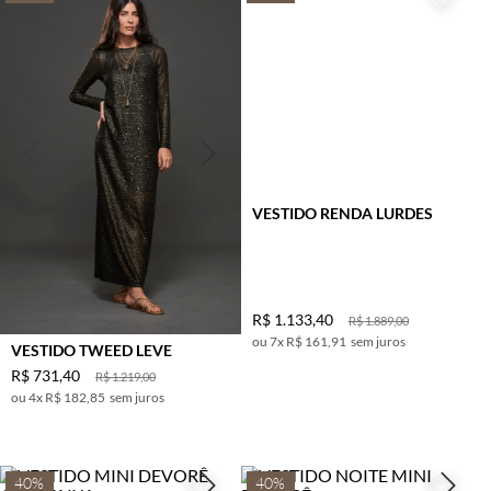
VESTIDO RENDA LURDES
R$
1
.
133
,
40
R$
1
.
889
,
00
7
x
R$ 161,91
sem juros
VESTIDO TWEED LEVE
R$
731
,
40
R$
1
.
219
,
00
4
x
R$ 182,85
sem juros
40%
40%