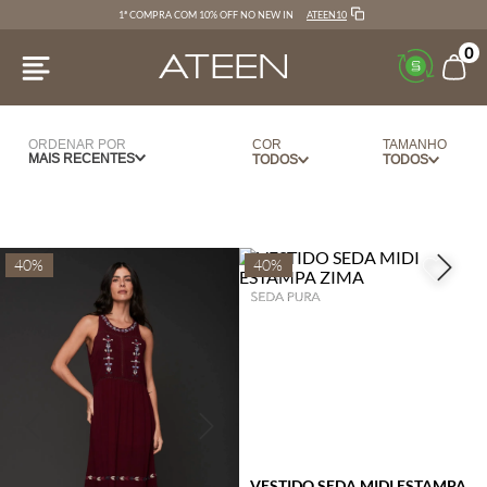
ATEEN10
1ª COMPRA COM 10% OFF NO NEW IN
0
ORDENAR POR
COR
TAMANHO
MAIS RECENTES
AZUL
34
BEGE
36
BERINGELA
38
40%
40%
BRANCO
40
CARAMELO
42
CEREJA
44
DOURADO
PP
MARROM
P
NUDE
M
OFF WHITE
G
VESTIDO SEDA MIDI ESTAMPA