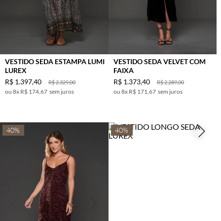
VESTIDO SEDA ESTAMPA LUMI
VESTIDO SEDA VELVET COM
LUREX
FAIXA
R$
1
.
397
,
40
R$
1
.
373
,
40
R$
2
.
329
,
00
R$
2
.
289
,
00
8
x
R$ 174,67
sem juros
8
x
R$ 171,67
sem juros
40%
40%