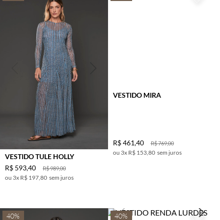
VESTIDO MIRA
R$
461
,
40
R$
769
,
00
3
x
R$ 153,80
sem juros
VESTIDO TULE HOLLY
R$
593
,
40
R$
989
,
00
3
x
R$ 197,80
sem juros
40%
40%