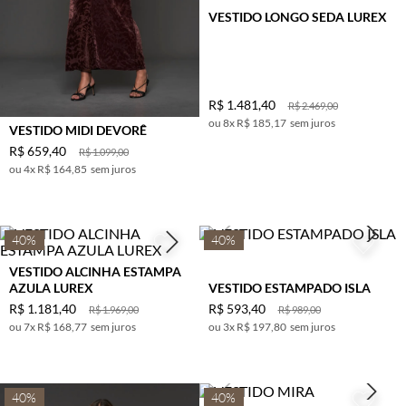
VESTIDO LONGO SEDA LUREX
R$
1
.
481
,
40
R$
2
.
469
,
00
8
x
R$ 185,17
sem juros
VESTIDO MIDI DEVORÊ
R$
659
,
40
R$
1
.
099
,
00
4
x
R$ 164,85
sem juros
40%
40%
VESTIDO ALCINHA ESTAMPA
AZULA LUREX
VESTIDO ESTAMPADO ISLA
R$
1
.
181
,
40
R$
593
,
40
R$
1
.
969
,
00
R$
989
,
00
7
x
R$ 168,77
sem juros
3
x
R$ 197,80
sem juros
40%
40%