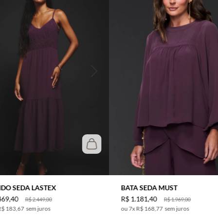
IDO SEDA LASTEX
BATA SEDA MUST
469
,
40
R$
1
.
181
,
40
R$
2
.
449
,
00
R$
1
.
969
,
00
R$ 183,67
sem juros
7
x
R$ 168,77
sem juros