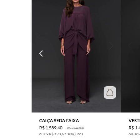
CALÇA SEDA FAIXA
VEST
R$
1
.
589
,
40
R$
1
.
R$
2
.
649
,
00
8
x
R$ 198,67
sem juros
8
x