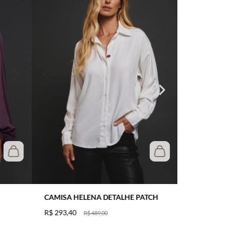
CAMISA HELENA DETALHE PATCH
R$
293
,
40
R$
489
,
00