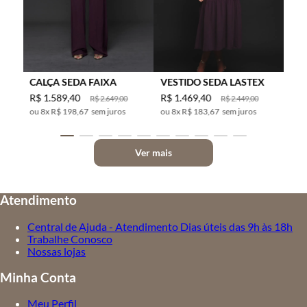
CALÇA SEDA FAIXA
VESTIDO SEDA LASTEX
R$
1
.
589
,
40
R$
1
.
469
,
40
R$
2
.
649
,
00
R$
2
.
449
,
00
8
x
R$ 198,67
sem juros
8
x
R$ 183,67
sem juros
Ver mais
Atendimento
Central de Ajuda - Atendimento Dias úteis das 9h às 18h
Trabalhe Conosco
Nossas lojas
Minha Conta
Meu Perfil