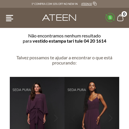
ATEEN10
1ª COMPRA COM 10% OFF NO NEW IN
0
Não encontramos nenhum resultado
para
vestido estampa tari tule 04 20 1614
Talvez possamos te ajudar a encontrar o que está
procurando: