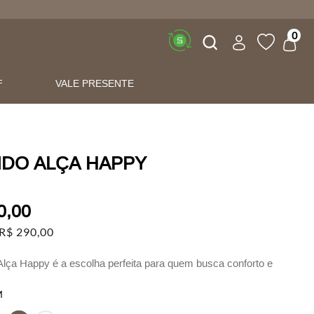
Buscar
0
F
VALE PRESENTE
IDO ALÇA HAPPY
0
,
00
R$
290
,
00
Alça Happy é a escolha perfeita para quem busca conforto e
em um design leve e sofisticado.
M
ado em viscose e elastano, ele proporciona um caimento fluido e