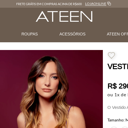
LOJAONLINE
FRETE GRÁTIS EM COMPRAS ACIMA DE R$600
N
ROUPAS
ACESSÓRIOS
ATEEN OF
VEST
R$
29
ou
1
x de
O Vestido 
elegância 
Confeccion