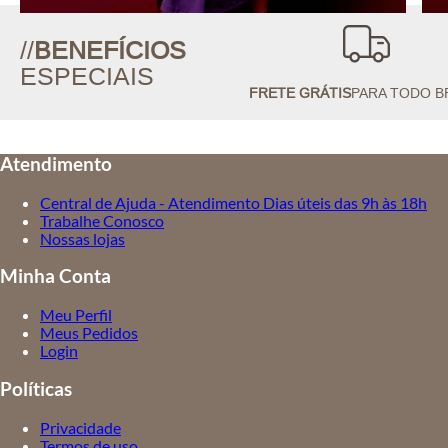
//
BENEFÍCIOS
ESPECIAIS
FRETE GRÁTIS
PARA TODO B
Atendimento
Central de Ajuda - Atendimento Dias úteis das 9h às 18h
Trabalhe Conosco
Nossas lojas
Minha Conta
Meu Perfil
Meus Pedidos
Login
Políticas
Privacidade
Termos de uso