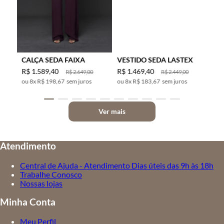
CALÇA SEDA FAIXA
VESTIDO SEDA LASTEX
R$
1
.
589
,
40
R$
1
.
469
,
40
R$
2
.
649
,
00
R$
2
.
449
,
00
8
x
R$ 198,67
sem juros
8
x
R$ 183,67
sem juros
Ver mais
Atendimento
Central de Ajuda - Atendimento Dias úteis das 9h às 18h
Trabalhe Conosco
Nossas lojas
Minha Conta
Meu Perfil