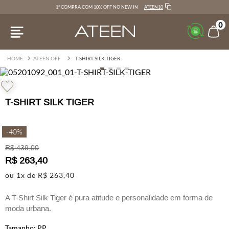
ATEEN10
1ª COMPRA COM 10% OFF NO NEW IN
0
ATEEN OFF
T-SHIRT SILK TIGER
T-SHIRT SILK TIGER
-
40%
R$
439
,
00
R$
263
,
40
ou
1
x de
R$
263
,
40
A T-Shirt Silk Tiger é pura atitude e personalidade em forma de
moda urbana.
PP