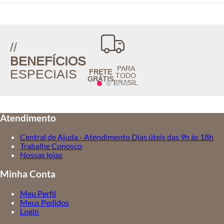
//
BENEFÍCIOS
PARA
ESPECIAIS
FRETE
TODO
GRÁTIS
BRASIL
Atendimento
Central de Ajuda - Atendimento Dias úteis das 9h às 18h
Trabalhe Conosco
Nossas lojas
Minha Conta
Meu Perfil
Meus Pedidos
Login