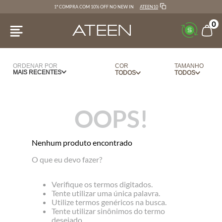
ATEEN10
1ª COMPRA COM 10% OFF NO NEW IN
0
ORDENAR POR
COR
TAMANHO
MAIS RECENTES
AZUL
PP
BRANCO
P
OOPS!
CARBONO
M
CREME
G
Nenhum produto encontrado
LILAS
34
O que eu devo fazer?
OFF WHITE
36
PINK
38
Verifique os termos digitados.
PRETO
40
Tente utilizar uma única palavra.
Utilize termos genéricos na busca.
ROSA
42
Tente utilizar sinônimos do termo
ESCURO
44
desejado.