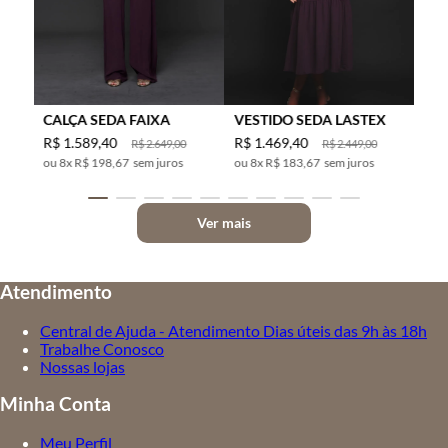
CALÇA SEDA FAIXA
VESTIDO SEDA LASTEX
R$
1
.
589
,
40
R$
1
.
469
,
40
R$
2
.
649
,
00
R$
2
.
449
,
00
8
x
R$ 198,67
sem juros
8
x
R$ 183,67
sem juros
Ver mais
Atendimento
Central de Ajuda - Atendimento Dias úteis das 9h às 18h
Trabalhe Conosco
Nossas lojas
Minha Conta
Meu Perfil