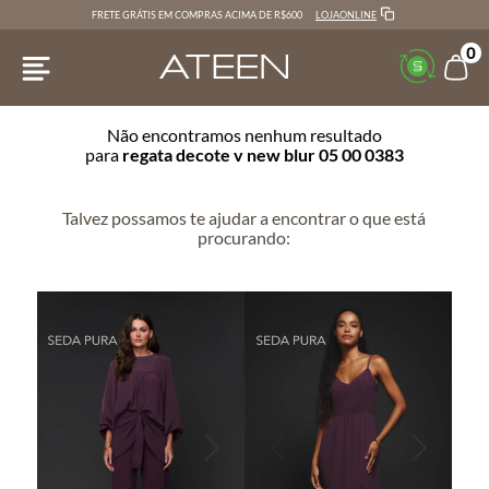
LOJAONLINE
FRETE GRÁTIS EM COMPRAS ACIMA DE R$600
0
Não encontramos nenhum resultado
para
regata decote v new blur 05 00 0383
Talvez possamos te ajudar a encontrar o que está
procurando: