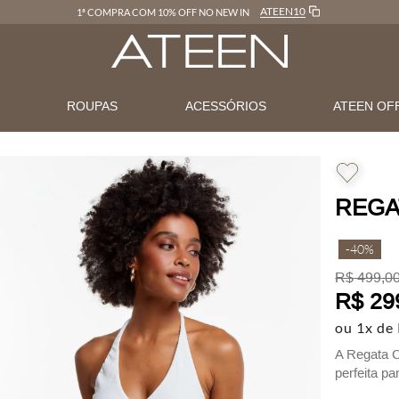
ATEEN10
1ª COMPRA COM 10% OFF NO NEW IN
N
ROUPAS
ACESSÓRIOS
ATEEN OF
REGA
-
40%
R$
499
,
0
R$
29
ou
1
x de
A Regata C
perfeita p