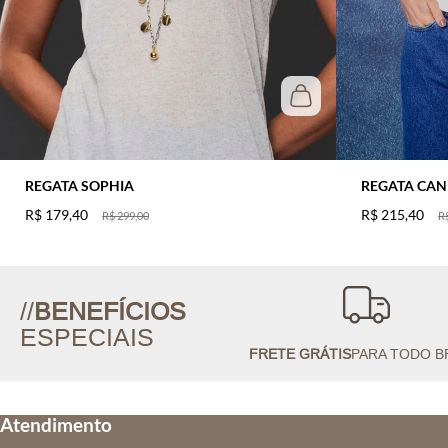
REGATA SOPHIA
REGATA CA
R$
179
,
40
R$
215
,
40
R$
299
,
00
R
//
BENEFÍCIOS
ESPECIAIS
FRETE GRÁTIS
PARA TODO B
Atendimento