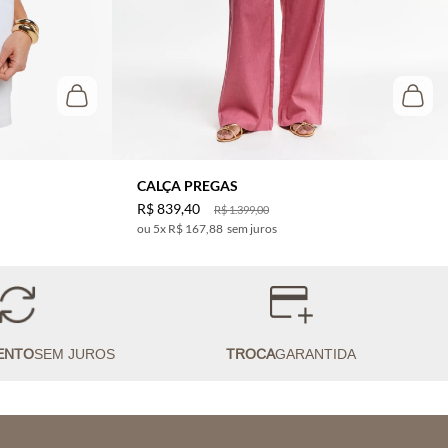
CALÇA PREGAS
R$
839
,
40
R$
1
.
399
,
00
5
x
R$ 167,88
sem juros
ENTO
SEM JUROS
TROCA
GARANTIDA