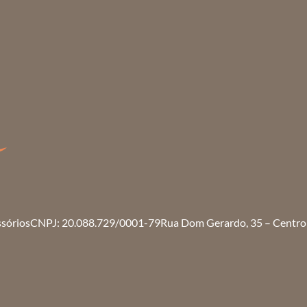
ssórios
CNPJ: 20.088.729/0001-79
Rua Dom Gerardo, 35 – Centro 