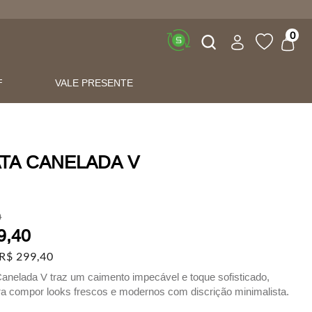
Buscar
0
F
VALE PRESENTE
TA CANELADA V
0
9
,
40
R$
299
,
40
anelada V traz um caimento impecável e toque sofisticado,
ara compor looks frescos e modernos com discrição minimalista.