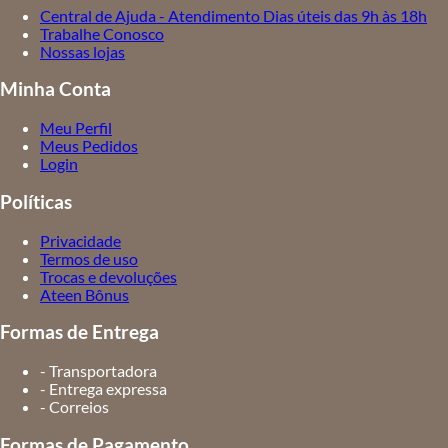
Central de Ajuda - Atendimento Dias úteis das 9h às 18h
Trabalhe Conosco
Nossas lojas
Minha Conta
Meu Perfil
Meus Pedidos
Login
Políticas
Privacidade
Termos de uso
Trocas e devoluções
Ateen Bônus
Formas de Entrega
- Transportadora
- Entrega expressa
- Correios
Formas de Pagamento