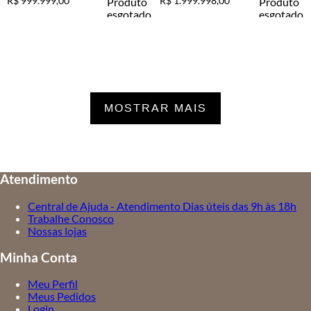
R$
999
.
999
,
00
R$
1
.
999
.
998
,
00
MOSTRAR MAIS
Atendimento
Central de Ajuda - Atendimento Dias úteis das 9h às 18h
Trabalhe Conosco
Nossas lojas
Minha Conta
Meu Perfil
Meus Pedidos
Login