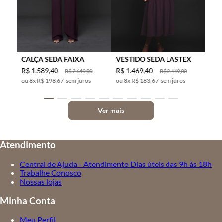
CALÇA SEDA FAIXA
VESTIDO SEDA LASTEX
R$
1
.
589
,
40
R$
1
.
469
,
40
R$
2
.
649
,
00
R$
2
.
449
,
00
8
x
R$ 198,67
sem juros
8
x
R$ 183,67
sem juros
Ver mais
Atendimento
Central de Ajuda - Atendimento Dias úteis das 9h às 18h
Trabalhe Conosco
Nossas lojas
Minha Conta
Meu Perfil