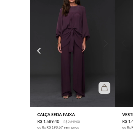
CALÇA SEDA FAIXA
VEST
R$
1
.
589
,
40
R$
1
.
R$
2
.
649
,
00
8
x
R$ 198,67
sem juros
8
x