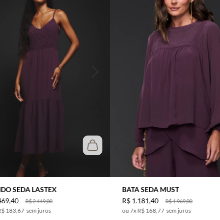
IDO SEDA LASTEX
BATA SEDA MUST
469
,
40
R$
1
.
181
,
40
R$
2
.
449
,
00
R$
1
.
969
,
00
R$ 183,67
sem juros
7
x
R$ 168,77
sem juros