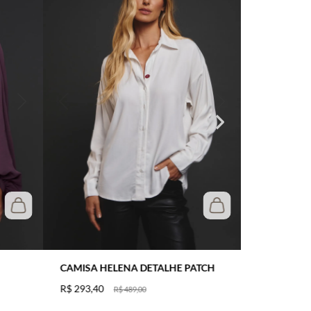
CAMISA HELENA DETALHE PATCH
R$
293
,
40
R$
489
,
00