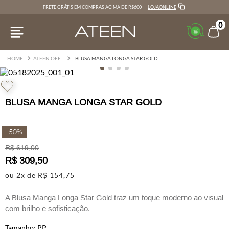
LOJAONLINE
FRETE GRÁTIS EM COMPRAS ACIMA DE R$600
0
ATEEN OFF
BLUSA MANGA LONGA STAR GOLD
BLUSA MANGA LONGA STAR GOLD
-
50%
R$
619
,
00
R$
309
,
50
ou
2
x de
R$
154
,
75
A Blusa Manga Longa Star Gold traz um toque moderno ao visual
com brilho e sofisticação.
PP