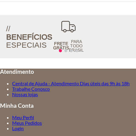
//
BENEFÍCIOS
PARA
ESPECIAIS
FRETE
TODO
GRÁTIS
BRASIL
Atendimento
Central de Ajuda - Atendimento Dias úteis das 9h às 18h
Trabalhe Conosco
Nossas lojas
Minha Conta
Meu Perfil
Meus Pedidos
Login