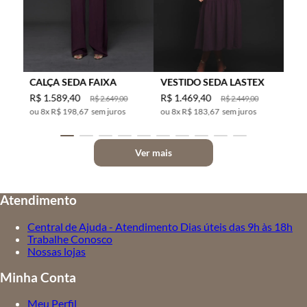
CALÇA SEDA FAIXA
VESTIDO SEDA LASTEX
R$
1
.
589
,
40
R$
1
.
469
,
40
R$
2
.
649
,
00
R$
2
.
449
,
00
8
x
R$ 198,67
sem juros
8
x
R$ 183,67
sem juros
Ver mais
Atendimento
Central de Ajuda - Atendimento Dias úteis das 9h às 18h
Trabalhe Conosco
Nossas lojas
Minha Conta
Meu Perfil