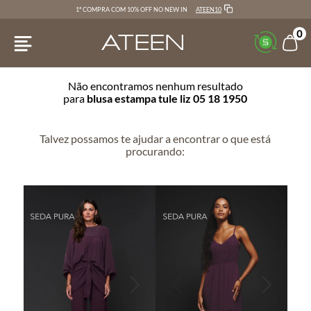
ATEEN10
1ª COMPRA COM 10% OFF NO NEW IN
0
Não encontramos nenhum resultado
para
blusa estampa tule liz 05 18 1950
Talvez possamos te ajudar a encontrar o que está
procurando: