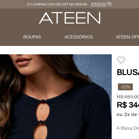
ATEEN10
1ª COMPRA COM 10% OFF NO NEW IN
N
ROUPAS
ACESSÓRIOS
ATEEN OF
BLUS
-
50%
R$
689
,
0
R$
34
ou
2
x de
A Blusa De