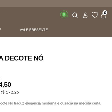
Buscar
0
F
VALE PRESENTE
A DECOTE NÓ
0
4
,
50
R$
172
,
25
cote Nó traduz elegância moderna e ousadia na medida certa.