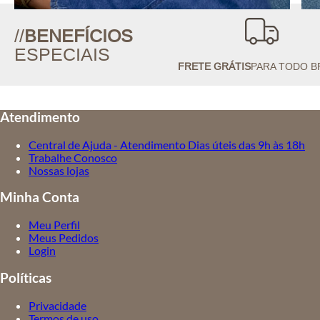
//
BENEFÍCIOS
ESPECIAIS
FRETE GRÁTIS
PARA TODO B
Atendimento
Central de Ajuda - Atendimento Dias úteis das 9h às 18h
Trabalhe Conosco
Nossas lojas
Minha Conta
Meu Perfil
Meus Pedidos
Login
Políticas
Privacidade
Termos de uso