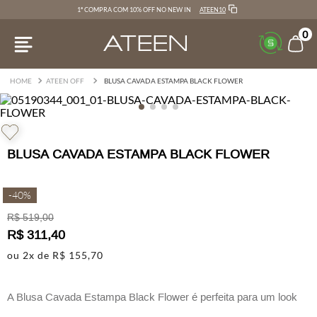
ATEEN10
1ª COMPRA COM 10% OFF NO NEW IN
0
ATEEN OFF
BLUSA CAVADA ESTAMPA BLACK FLOWER
BLUSA CAVADA ESTAMPA BLACK FLOWER
-
40%
R$
519
,
00
R$
311
,
40
ou
2
x de
R$
155
,
70
A Blusa Cavada Estampa Black Flower é perfeita para um look
contemporâneo e atemporal.