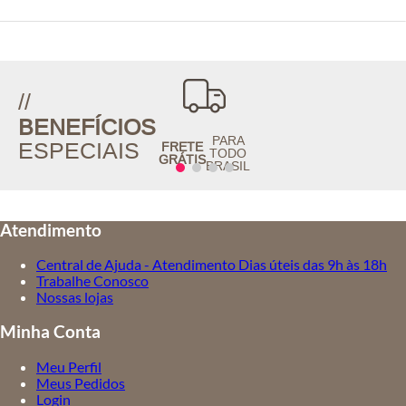
//
BENEFÍCIOS
PARA
ESPECIAIS
FRETE
TODO
GRÁTIS
BRASIL
Atendimento
Central de Ajuda - Atendimento Dias úteis das 9h às 18h
Trabalhe Conosco
Nossas lojas
Minha Conta
Meu Perfil
Meus Pedidos
Login