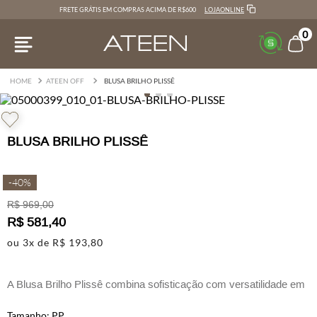
LOJAONLINE
FRETE GRÁTIS EM COMPRAS ACIMA DE R$600
0
ATEEN OFF
BLUSA BRILHO PLISSÊ
BLUSA BRILHO PLISSÊ
-
40%
R$
969
,
00
R$
581
,
40
ou
3
x de
R$
193
,
80
A Blusa Brilho Plissê combina sofisticação com versatilidade em
uma peça moderna.
PP