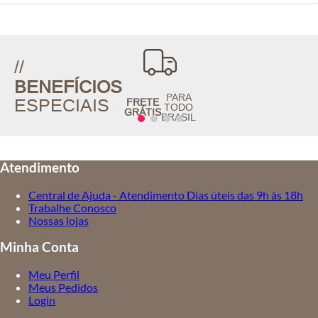
//
BENEFÍCIOS
PARA
ESPECIAIS
FRETE
TODO
GRÁTIS
BRASIL
Atendimento
Central de Ajuda - Atendimento Dias úteis das 9h às 18h
Trabalhe Conosco
Nossas lojas
Minha Conta
Meu Perfil
Meus Pedidos
Login