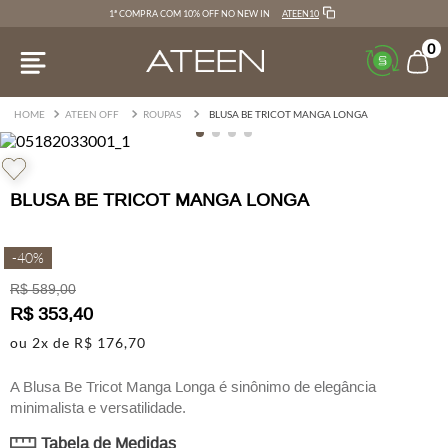
ATEEN10
1ª COMPRA COM 10% OFF NO NEW IN
0
ATEEN OFF
ROUPAS
BLUSA BE TRICOT MANGA LONGA
BLUSA BE TRICOT MANGA LONGA
-
40%
R$
589
,
00
R$
353
,
40
ou
2
x de
R$
176
,
70
A Blusa Be Tricot Manga Longa é sinônimo de elegância
minimalista e versatilidade.
Confeccionada em tricot leve e confortável, possui caimento
Tabela de Medidas