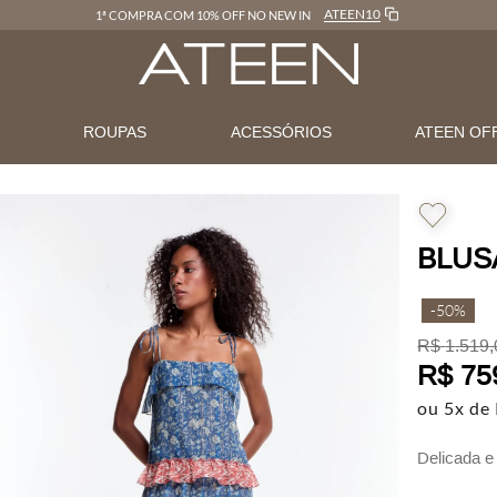
ATEEN10
1ª COMPRA COM 10% OFF NO NEW IN
N
ROUPAS
ACESSÓRIOS
ATEEN OF
BLUS
-
50%
R$
1
.
519
,
R$
75
ou
5
x de
Delicada e
um toque a