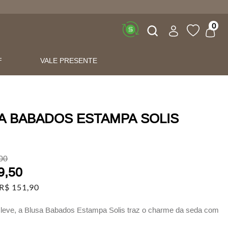
Buscar
0
F
VALE PRESENTE
A BABADOS ESTAMPA SOLIS
00
9
,
50
R$
151
,
90
 leve, a Blusa Babados Estampa Solis traz o charme da seda com
rtesanal e sofisticado.