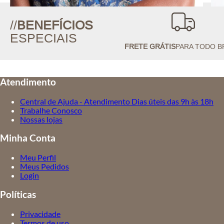
//
BENEFÍCIOS
ESPECIAIS
FRETE GRÁTIS
PARA TODO B
Atendimento
Central de Ajuda - Atendimento Dias úteis das 9h às 18h
Trabalhe Conosco
Nossas lojas
Minha Conta
Meu Perfil
Meus Pedidos
Login
Políticas
Privacidade
Termos de uso