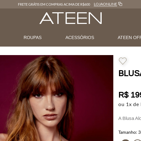
LOJAONLINE
FRETE GRÁTIS EM COMPRAS ACIMA DE R$600
N
ROUPAS
ACESSÓRIOS
ATEEN OF
BLUS
R$
19
ou
1
x de
A Blusa Al
delicadeza
3
Confeccion