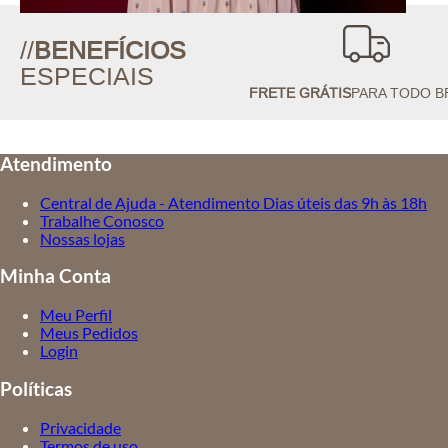
//
BENEFÍCIOS
ESPECIAIS
FRETE GRÁTIS
PARA TODO B
Atendimento
Central de Ajuda - Atendimento Dias úteis das 9h às 18h
Trabalhe Conosco
Nossas lojas
Minha Conta
Meu Perfil
Meus Pedidos
Login
Políticas
Privacidade
Termos de uso