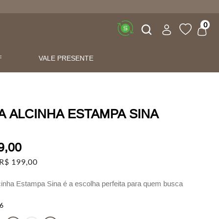
Buscar
0
F
VALE PRESENTE
A ALCINHA ESTAMPA SINA
9
,
00
R$
199
,
00
cinha Estampa Sina é a escolha perfeita para quem busca
, leveza e versatilidade em um único look.
6
ada em poliéster de alta qualidade, essa peça se destaca pelo