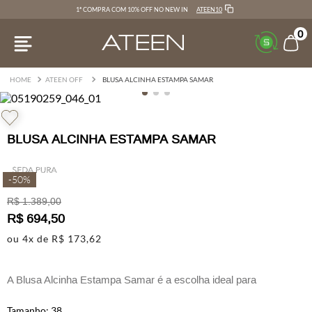
ATEEN10
1ª COMPRA COM 10% OFF NO NEW IN
0
ATEEN OFF
BLUSA ALCINHA ESTAMPA SAMAR
BLUSA ALCINHA ESTAMPA SAMAR
-
50%
R$
1
.
389
,
00
R$
694
,
50
ou
4
x de
R$
173
,
62
A Blusa Alcinha Estampa Samar é a escolha ideal para
composições leves e cheias de charme.
38