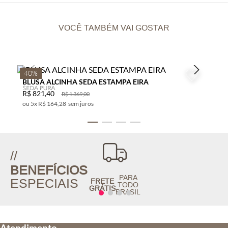
VOCÊ TAMBÉM VAI GOSTAR
40%
BLUSA ALCINHA SEDA ESTAMPA EIRA
R$
821
,
40
R$
1
.
369
,
00
5
x
R$ 164,28
sem juros
//
BENEFÍCIOS
PARA
ESPECIAIS
FRETE
TODO
GRÁTIS
BRASIL
Atendimento