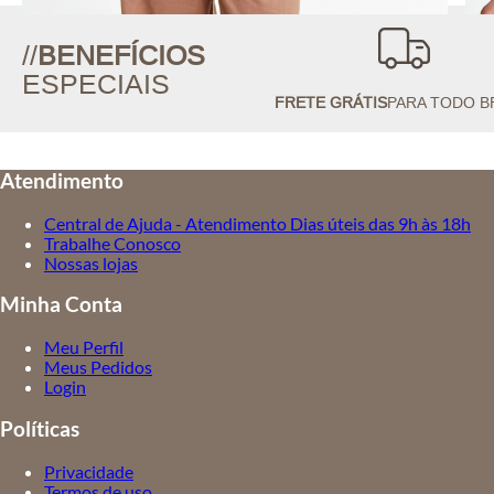
//
BENEFÍCIOS
ESPECIAIS
FRETE GRÁTIS
PARA TODO B
Atendimento
Central de Ajuda - Atendimento Dias úteis das 9h às 18h
Trabalhe Conosco
Nossas lojas
Minha Conta
Meu Perfil
Meus Pedidos
Login
Políticas
Privacidade
Termos de uso