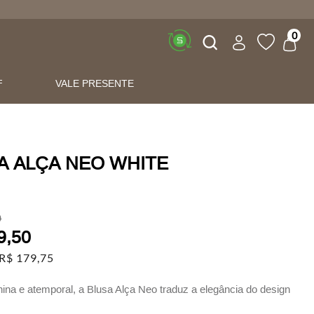
Buscar
0
F
VALE PRESENTE
A ALÇA NEO WHITE
0
9
,
50
R$
179
,
75
nina e atemporal, a Blusa Alça Neo traduz a elegância do design
a com um caimento impecável.