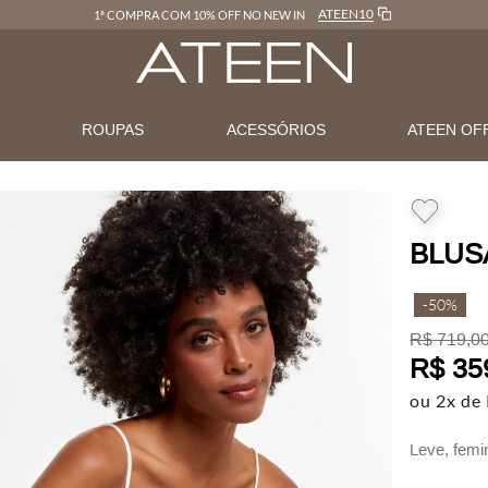
ATEEN10
1ª COMPRA COM 10% OFF NO NEW IN
N
ROUPAS
ACESSÓRIOS
ATEEN OF
BLUS
-
50%
R$
719
,
0
R$
35
ou
2
x de
Leve, femi
minimalist