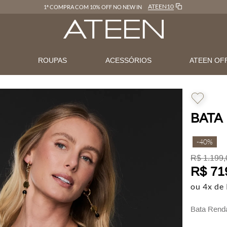
ATEEN10
1ª COMPRA COM 10% OFF NO NEW IN
N
ROUPAS
ACESSÓRIOS
ATEEN OF
BATA
-
40%
R$
1
.
199
,
R$
71
ou
4
x de
Bata Renda
elegante.