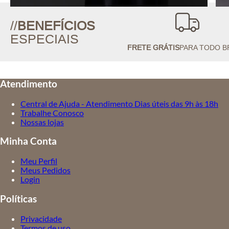
//
BENEFÍCIOS
ESPECIAIS
FRETE GRÁTIS
PARA TODO B
Atendimento
Central de Ajuda - Atendimento Dias úteis das 9h às 18h
Trabalhe Conosco
Nossas lojas
Minha Conta
Meu Perfil
Meus Pedidos
Login
Políticas
Privacidade
Termos de uso