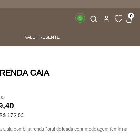
Buscar
0
F
VALE PRESENTE
 RENDA GAIA
00
9
,
40
R$
179
,
85
 Gaia combina renda floral delicada com modelagem feminina