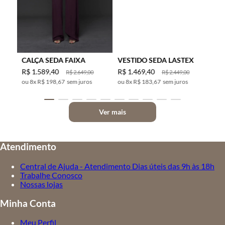
CALÇA SEDA FAIXA
VESTIDO SEDA LASTEX
R$
1
.
589
,
40
R$
1
.
469
,
40
R$
2
.
649
,
00
R$
2
.
449
,
00
8
x
R$ 198,67
sem juros
8
x
R$ 183,67
sem juros
Ver mais
Atendimento
Central de Ajuda - Atendimento Dias úteis das 9h às 18h
Trabalhe Conosco
Nossas lojas
Minha Conta
Meu Perfil