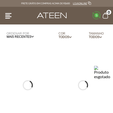
LOJAONLINE
FRETE GRÁTIS EM COMPRAS ACIMA DE R$600
0
ORDENAR POR
COR
TAMANHO
MAIS RECENTES
AZUL
36
PRETO
42
VERDE
44
VINHO
G
BERINJELA