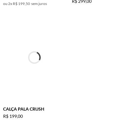
R$
299
,
00
2
x
R$ 199,50
sem juros
CALÇA PALA CRUSH
R$
199
,
00