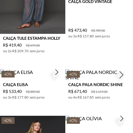
CALÇA GOLD VINTAGE
R$
473
,
40
R$
789
,
00
3
x
R$ 157,80
sem juros
CALÇA TULE ESTAMPA HOLLY
R$
419
,
40
R$
699
,
00
2
x
R$ 209,70
sem juros
40%
40%
CALÇA ELISA
CALÇA PALA NORDIC SHINE
R$
533
,
40
R$
671
,
40
R$
889
,
00
R$
1
.
119
,
00
3
x
R$ 177,80
sem juros
4
x
R$ 167,85
sem juros
40%
40%