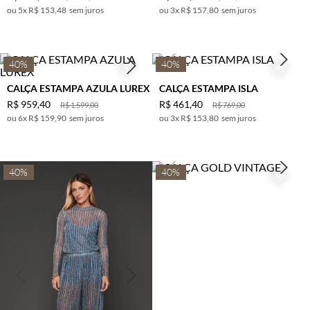
5
x
R$ 153,48
sem juros
3
x
R$ 157,80
sem juros
40%
40%
CALÇA ESTAMPA AZULA LUREX
CALÇA ESTAMPA ISLA
R$
959
,
40
R$
461
,
40
R$
1
.
599
,
00
R$
769
,
00
6
x
R$ 159,90
sem juros
3
x
R$ 153,80
sem juros
40%
40%