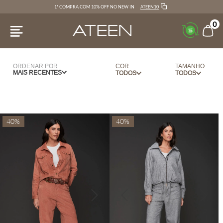
ATEEN10
1ª COMPRA COM 10% OFF NO NEW IN
0
ORDENAR POR
COR
TAMANHO
MAIS RECENTES
AMEIXA
34
AZUL
36
AZUL CLARO
38
40%
40%
BEGE
40
BERINGELA
42
BRANCO
44
BRONZE
PP
CAFE
P
CARAMELO
M
CEREJA
G