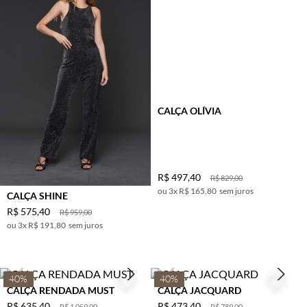
CALÇA OLÍVIA
R$
497
,
40
R$
829
,
00
3
x
R$ 165,80
sem juros
CALÇA SHINE
R$
575
,
40
R$
959
,
00
3
x
R$ 191,80
sem juros
40%
40%
CALÇA RENDADA MUST
CALÇA JACQUARD
R$
635
,
40
R$
473
,
40
R$
1
.
059
,
00
R$
789
,
00