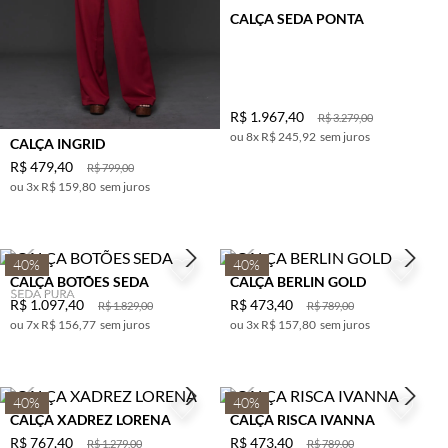
CALÇA SEDA PONTA
R$
1
.
967
,
40
R$
3
.
279
,
00
8
x
R$ 245,92
sem juros
CALÇA INGRID
R$
479
,
40
R$
799
,
00
3
x
R$ 159,80
sem juros
40%
40%
CALÇA BOTÕES SEDA
CALÇA BERLIN GOLD
R$
1
.
097
,
40
R$
473
,
40
R$
1
.
829
,
00
R$
789
,
00
7
x
R$ 156,77
sem juros
3
x
R$ 157,80
sem juros
40%
40%
CALÇA XADREZ LORENA
CALÇA RISCA IVANNA
R$
767
,
40
R$
473
,
40
R$
1
.
279
,
00
R$
789
,
00