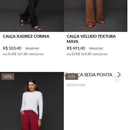
VERDE
MILITAR
VERMELHO
VINHO
ROSE
CALÇA XADREZ CORINA
CALÇA VELUDO TEXTURA
PELE
MAYA
BERINJELA
R$
503
,
40
R$
491
,
40
R$
839
,
00
R$
819
,
00
3
x
R$ 167,80
sem juros
3
x
R$ 163,80
sem juros
AZUL DENIN
VERDE
OLIVA
40%
40%
TERRACOTA
BETERRABA