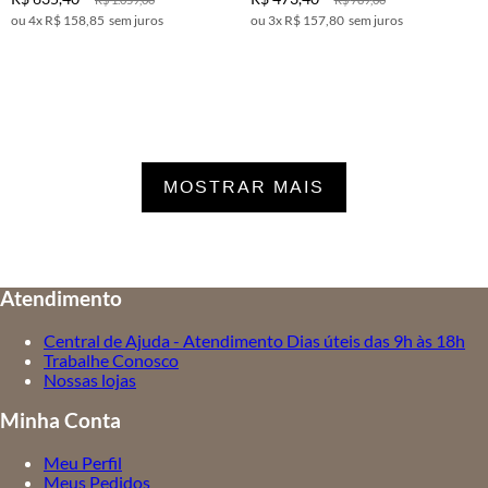
4
x
R$ 158,85
sem juros
3
x
R$ 157,80
sem juros
MOSTRAR MAIS
Atendimento
Central de Ajuda - Atendimento Dias úteis das 9h às 18h
Trabalhe Conosco
Nossas lojas
Minha Conta
Meu Perfil
Meus Pedidos