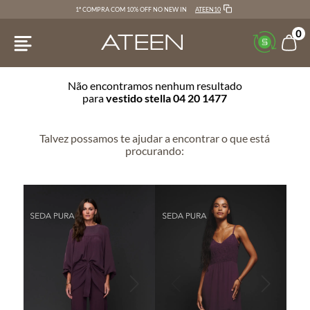
ATEEN10
1ª COMPRA COM 10% OFF NO NEW IN
0
Não encontramos nenhum resultado
para
vestido stella 04 20 1477
Talvez possamos te ajudar a encontrar o que está
procurando: