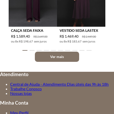
CALÇA SEDA FAIXA
VESTIDO SEDA LASTEX
R$
1
.
589
,
40
R$
1
.
469
,
40
R$
2
.
649
,
00
R$
2
.
449
,
00
8
x
R$ 198,67
sem juros
8
x
R$ 183,67
sem juros
Ver mais
Atendimento
Central de Ajuda - Atendimento Dias úteis das 9h às 18h
Trabalhe Conosco
Nossas lojas
Minha Conta
Meu Perfil